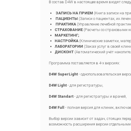
В состав D4W в настоящее время входят сле
ЗАПИСЬ НА ПРИЕМ
(Книга записи на при
ПАЦИЕНТЫ
(Записи о пациентах, их лечен
ПРАКТИКА
(Управление лечебной практико
СТРАХОВАНИЕ
(Расчеты со страховыми к
МАРКЕТИНГ;
НАСТРОЙКА
(Клинические заметки, матер
ЛАБОРАТОРИИ
(Заказ услуг в своей клин
ДИСКОНТ
(Автоматический учёт накопите
Программа поставляется в 4-х версиях:
D4W
Super
Light
- однопользовательская верс
D4W Light
- для регистратуры,
D4W Standart
- для регистратуры и врачей,
D4W Full
- полная версия для клиник, включ
Выбор версии зависит от задач, стоящих пер
возможность расширения версии отдельными м