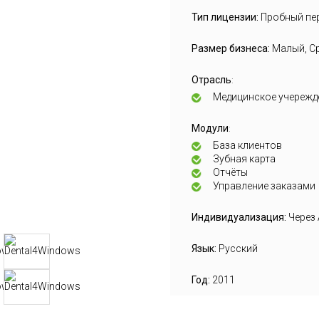
Тип лицензии:
Пробный пе
Размер бизнеса:
Малый, С
Отрасль
:
Медицинское учережд
Модули
:
База клиентов
Зубная карта
Отчёты
Управление заказами
Индивидуализация:
Через 
Язык:
Русский
Год:
2011