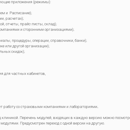
дующие приложения (режимы):
ем и Расписание);
ии, расчетах);
й, отчеты, прайс-листы, склад);
омпаниями и сторонними организациями);
иалы, процедуры, операции, справочники, банки);
ике или другой организации);
льных скидок);
ия для частных кабинетов,
ает работу со страховыми компаниями и лабораториями
.
ед клиникой. Перечень модулей, входящих в каждую версию можно посмотр
одулями. Предусмотрен переход с одной версии на другую.