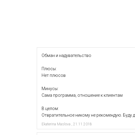
Обман и надувательство
Плюсы:
Нет плюсов
Минусы:
Сама программа, отношение к клиентам
В целом:
Отвратительное никому не рекомендую. Буду д
Ekaterina Maslova
,
21.11.2018