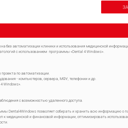
ЗА
на без автоматизации клиники и использования медицинской информаци
атологий с использованием программы «Dental 4 Windows».
 проекта по автоматизации.
удования - компьютеров, сервера, МФУ, телефонии и др.
 4 Windows».
аблюдения с возможностью удаленного доступа.
мы Dental4Windows позволяет собирать и хранить всю информацию о пац
п к медицинской и финансовой информации, оптимизировать использован
ости.