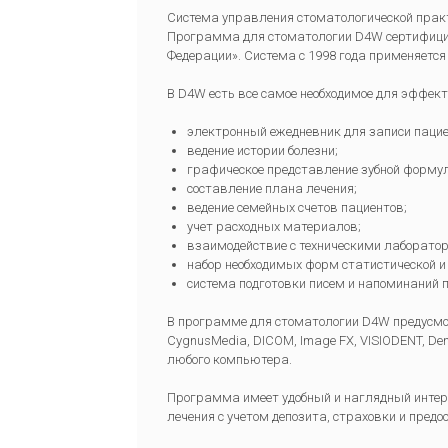
Система управления стоматологической практ
Программа для стоматологии D4W сертифицир
Федерации». Система с 1998 года применяется
В D4W есть все самое необходимое для эффек
электронный ежедневник для записи пацие
ведение истории болезни;
графическое представление зубной форму
составление плана лечения;
ведение семейных счетов пациентов;
учет расходных материалов;
взаимодействие с техническими лаборатор
набор необходимых форм статистической и
система подготовки писем и напоминаний 
В программе для стоматологии D4W предусмот
CygnusMedia, DICOM, Image FX, VISIODENT, Denta
любого компьютера.
Программа имеет удобный и наглядный интерф
лечения с учетом депозита, страховки и пре