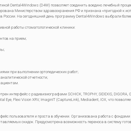
икой Dental4Windows (D4W) позволяет соединить воедино лечебный проце
ована Министерством здравоохранения РФ и признана «пригодной к исп
 в России. На сегодняшний день программу Dental4Windows выбрали более
тивной работы стоматологической клиники:
нтов на прием;
лы;
иями при выполнении ортопедических работ;
 аналитической отчетности;
пациентам.
рен интерфейс с радивизиографами SCHICK, TROPHY, SIDEXIS, DIGORA, GE
l Eye, Flexi Vision XRV, ImaginIT (CaptureLink), Mediadent, IOX, что позво
ейс пользователя и проста в обучении. Организована работа с фондами 
доставляемых скидок. Предусмотрена возможность переноса в систему го