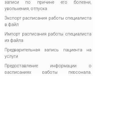
записи по причине его болезни,
увольнения, отпуска
Экспорт расписания работы специалиста
в файл
Импорт расписания работы специалиста
из файла
Предварительная запись пациента на
услуги
Предоставление информации о
расписаниях работы персонала,
кабинетов, очередях
Перенос зарезервированной услуги на
другое время
Отказ от предварительной записи
Построение списка заказанных услуг для
подтверждения заказов
Просмотр справочника разделов
расписаний работы специалистов