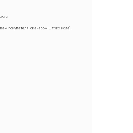
аммы.
леем покупателя, сканером штрих-кода),