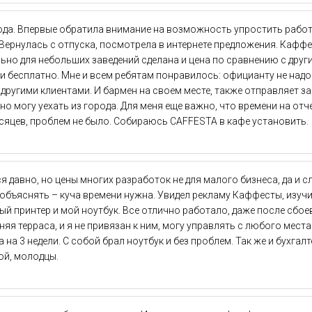
ода. Впервые обратила внимание на возможность упростить работу 
ернулась с отпуска, посмотрела в интернете предложения. Каффес
льно для небольших заведений сделана и цена по сравнению с дру
и бесплатно. Мне и всем ребятам понравилось: официанту не надо
другими клиентами. И бармен на своем месте, также отправляет за
но могу уехать из города. Для меня еще важно, что времени на от
есяцев, проблем не было. Собираюсь CAFFESTA в кафе установить.
давно, но цены многих разработок не для малого бизнеса, да и с
бъяснять – куча времени нужна. Увидел рекламу Каффесты, изучи
ый принтер и мой ноутбук. Все отлично работало, даже после сбое
яя терраса, и я не привязан к ним, могу управлять с любого места.
 а на 3 недели. С собой брал ноутбук и без проблем. Так же и бухга
ой, молодцы.