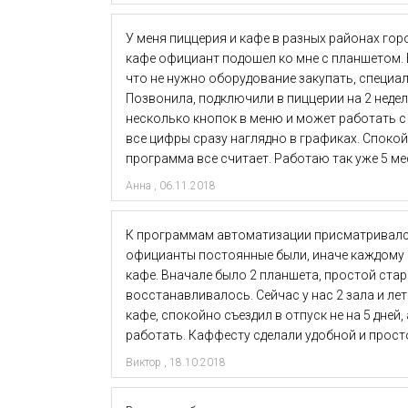
У меня пиццерия и кафе в разных районах гор
кафе официант подошел ко мне с планшетом. В
что не нужно оборудование закупать, специа
Позвонила, подключили в пиццерии на 2 недел
несколько кнопок в меню и может работать с 
все цифры сразу наглядно в графиках. Спокой
программа все считает. Работаю так уже 5 м
Анна
,
06.11.2018
К программам автоматизации присматривался 
официанты постоянные были, иначе каждому о
кафе. Вначале было 2 планшета, простой стар
восстанавливалось. Сейчас у нас 2 зала и летн
кафе, спокойно съездил в отпуск не на 5 дней,
работать. Каффесту сделали удобной и прост
Виктор
,
18.10.2018