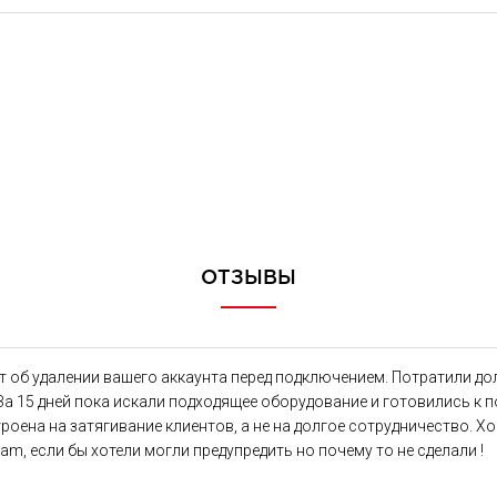
ОТЗЫВЫ
 об удалении вашего аккаунта перед подключением. Потратили дол
 За 15 дней пока искали подходящее оборудование и готовились к 
роена на затягивание клиентов, а не на долгое сотрудничество. Х
ram, если бы хотели могли предупредить но почему то не сделали !