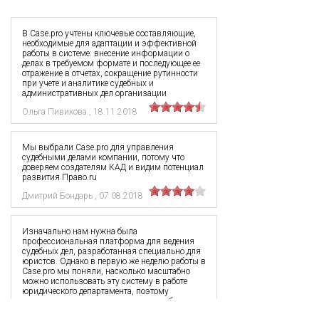
В Case.pro учтены ключевые составляющие,
необходимые для адаптации и эффективной
работы в системе: внесение информации о
делах в требуемом формате и последующее ее
отражение в отчетах, сокращение рутинности
при учете и аналитике судебных и
административных дел организации
Ольга Пивикова
,
18.11.2018
Мы выбрали Case.pro для управления
судебными делами компании, потому что
доверяем создателям КАД и видим потенциал
развития Право.ru
Дмитрий Бондарь
,
07.08.2018
Изначально нам нужна была
профессиональная платформа для ведения
судебных дел, разработанная специально для
юристов. Однако в первую же неделю работы в
Case.pro мы поняли, насколько масштабно
можно использовать эту систему в работе
юридического департамента, поэтому
перевели в нее и регистрационную работу по
товарным знакам и другой интеллектуальной