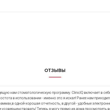
ОТЗЫВЫ
дящую нам стоматологическую программу. ClinicIQ включает в себ
стота в использовании - именно это я искал! Ранее нам приходило
аммах,в одной-хорошая отчетность, в другой - удобные электронн
ь и усовершенствовать! Теперь я могу прямо из дома просмотреть