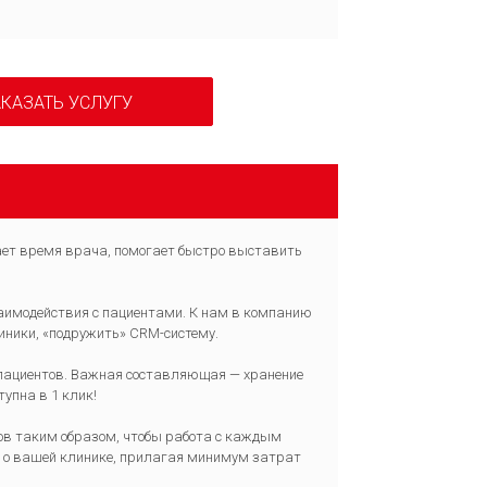
КАЗАТЬ УСЛУГУ
ет время врача, помогает быстро выставить
взаимодействия с пациентами. К нам в компанию
иники, «подружить» CRM-систему.
 пациентов. Важная составляющая — хранение
упна в 1 клик!
тов таким образом, чтобы работа с каждым
 о вашей клинике, прилагая минимум затрат