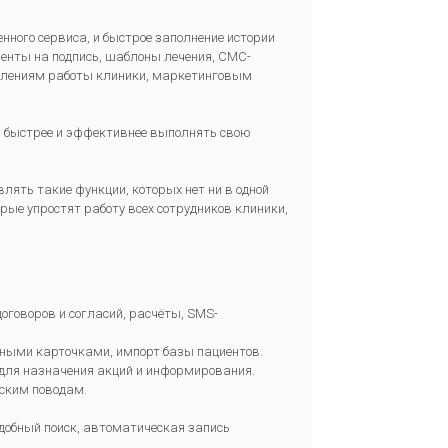
нного сервиса, и быстрое заполнение истории
менты на подпись, шаблоны лечения, СМС-
авлениям работы клиники, маркетинговым
и быстрее и эффективнее выполнять свою
лять такие функции, которых нет ни в одной
рые упростят работу всех сотрудников клиники,
оговоров и согласий, расчёты, SMS-
нными карточками, импорт базы пациентов.
, для назначения акций и информирования.
ским поводам.
добный поиск, автоматическая запись