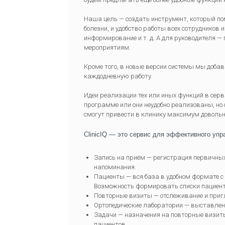
Наша цель — создать инструмент, который пом
болезни, и удобство работы всех сотрудников
информирование и т. д. А для руководителя 
мероприятиям.
Кроме того, в новые версии системы мы доба
каждодневную работу.
Идеи реализации тех или иных функций в серв
программе или они неудобно реализованы, но 
смогут привести в клинику максимум довольн
ClinicIQ — это сервис для эффективного упр
Запись на приём
— регистрация первичных 
напоминания.
Пациенты
— вся база в удобном формате с
Возможность формировать списки пациентов
Повторные визиты
— отслеживание и приг
Ортопедические лаборатории
— выставлени
Задачи
— назначения на повторные визиты
пациентов.