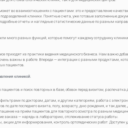
ожет во взаимоотношениях с пациентами: это и предоставление качестве
 и подразделений клиники. Понятные счета, уже готовые заполненные доку
— подробные отчеты и наглядные статистические данные по разным напр
вили много разных функций, которые помогут каждому сотруднику клиник
исе приходят из практики ведения медицинского бизнеса. Нам важно добав
очень важны в работе. Впереди — интеграции с разными продуктами, кото
ых пациентов.
авления клиникой.
пациентов и поиск повторных в базе, обзвон перед визитом, распечатка д
 фильтрами по докторам, датам, и другим категориям, работа с электро
 по дате последнего визита, полу, возрасту, дню рождения, и так далее
лашение на приём пациентов для повторного осмотра по разным медицин
е заказа — наряды в лабораторию, отслеживание статуса работы.
, акции для информирования, контроль ортопедических работ. Доступен у