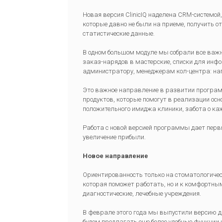
Новая версия ClinicIQ наделена CRM-системой
которые давно не были на приеме, получить о
статистические данные.
В одном большом модуле мы собрали все важ
заказ-нарядов в мастерские, списки для инф
администратору, менеджерам кол-центра: нап
Это важное направление в развитии программ
продуктов, которые помогут в реализации осн
положительного имиджа клиники, забота о ка
Работа с новой версией программы дает перв
увеличение прибыли.
Новое направление
Ориентированность только на стоматологичес
которая поможет работать, но и к комфортны
диагностические, лечебные учреждения.
В феврале этого года мы выпустили версию д
будем предлагать еще более удобные функции 