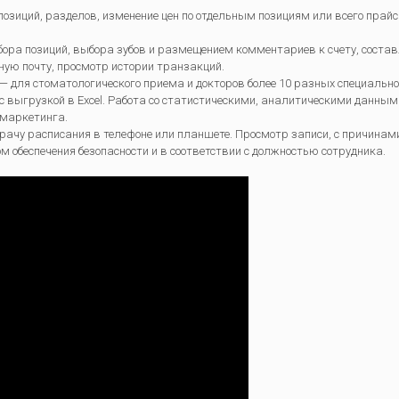
позиций, разделов, изменение цен по отдельным позициям или всего прай
ора позиций, выбора зубов и размещением комментариев к счету, состав
ную почту, просмотр истории транзакций.
— для стоматологического приема и докторов более 10 разных специально
 выгрузкой в Excel. Работа со статистическими, аналитическими данными
 маркетинга.
ачу расписания в телефоне или планшете. Просмотр записи, с причинам
ом обеспечения безопасности и в соответствии с должностью сотрудника.