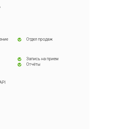
о
ение
Отдел продаж
Запись на прием
Отчёты
API