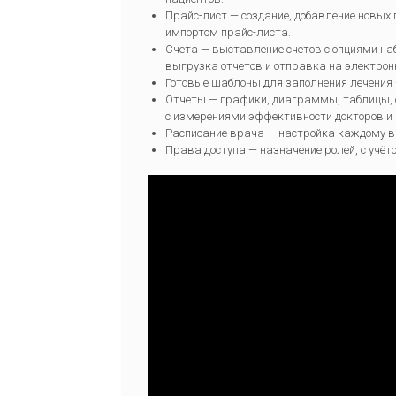
Прайс-лист
— создание, добавление новых 
импортом прайс-листа.
Счета
— выставление счетов с опциями наб
выгрузка отчетов и отправка на электрон
Готовые шаблоны
для заполнения лечения 
Отчеты
— графики, диаграммы, таблицы, с
с измерениями эффективности докторов и
Расписание врача
— настройка каждому вр
Права доступа
— назначение ролей, с учёт