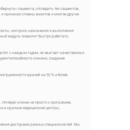
Вернуть» пациента, отследить тех пациентов,
в и причинах отмены визитов и многие другие
зиты, контроль назначения и выполнения
иный модуль позволит быстро работать
стет с каждым годом, не хватает качественных
урентоспособности клиники, создание
агруженности врачей на 50 % и более,
 Интерес клиник не просто к программе,
орых крупные медицинские центры,
ечения докторами разных специальностей. Мы