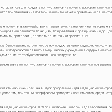
, которая позволит создать полную запись на прием к докторам клиники. «
тчет о приглашениях на повторные визиты, отчет о привлечении пациенто
ные моменты взаимодействия с пациентами: назначения на повторные ви
ормирования пациентов по акциям, поздравления с праздниками и др. Ед
омнить, пригласить, записать пациента и отправить СМС!
ы было сделано потому, что рынок предоставления медицинских услуг ра
овных потребностей развития медицинских учреждений. Поддержание конк
ждом пациенте требуют специального инструмента.
ые результаты: полную запись на прием к докторам клиники, повышение з
кие клиники сменилась на выпуск программы и для медицинских центров.
м условиям, приятным интерфейсам приводит к нам клиентов, среди кот
ля медицинских центров. В ClinicIQ включены шаблоны для заполнения л
как для стоматологических клиник, так и для медицинских центров.