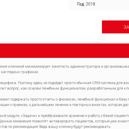
Год:
2018
ЗА
ния клиникой минимизирует занятость администратора и организовыва
 наглядных графиках.
специфика. Поэтому здесь не подойдет просто обычная CRM-система для 
стоит вопрос, как со всем лечебным функционалом, разработанным для кл
ожет содержать просто отчеты о финансах, лечебный функционал и базу
ации о приемах, о дальнейшем лечении и повторных визитах, которая дост
овый модуль «Задачи» и преобразовали хранение и работу с базой пациен
нные изменения позволят активировать пациентов, которые уже знают
нтов по рекомендации! Ведь вашу клинику будут рекомендовать.