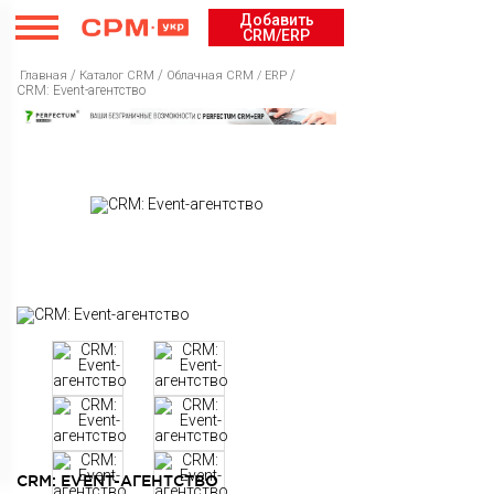
Добавить
CRM/ERP
/
/
/
Главная
Каталог CRM
Облачная CRM / ERP
CRM: Event-агентство
Каталог CRM
Рейтинг
Облачная CRM / ERP
Курсы
Бесплатная CRM / ERP
Рейтинг CRM / ERP
Cервисы
Коробочная CRM / ERP
Рейтинг Интеграторов
Курсы CRM / ERP
Внедрение
Рейтинг курсов CRM / ERP
Каталог сервисов
Новости
Рейтинг сервисов
CRM: EVENT-АГЕНТСТВО