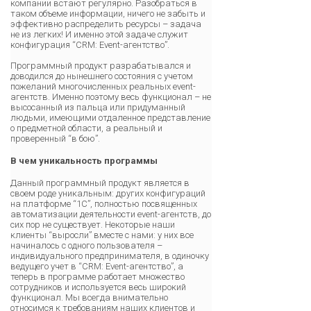
компании встают регулярно. Разобраться в
таком объеме информации, ничего не забыть и
эффективно распределить ресурсы – задача
не из легких! И именно этой задаче служит
конфигурация “CRM: Event-агентство”.
Программный продукт разрабатывался и
доводился до нынешнего состояния с учетом
пожеланий многочисленных реальных event-
агентств. Именно поэтому весь функционал – не
высосанный из пальца или придуманный
людьми, имеющими отдаленное представление
о предметной области, а реальный и
проверенный “в бою”.
В чем уникальность программы
Данный программный продукт является в
своем роде уникальным: других конфигураций
на платформе “1С”, полностью посвященных
автоматизации деятельности event-агентств, до
сих пор не существует. Некоторые наши
клиенты “выросли” вместе с нами: у них все
начиналось с одного пользователя –
индивидуального предпринимателя, в одиночку
ведущего учет в “CRM: Event-агентство”, а
теперь в программе работает множество
сотрудников и используется весь широкий
функционал. Мы всегда внимательно
относимся к требованиям наших клиентов и