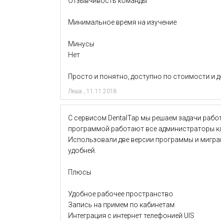
Отзывчивость команды
Минимальное время на изучение
Минусы
Нет
Просто и понятно, доступно по стоимости и 
Леша
,
11.11.2018
С сервисом DentalTap мы решаем задачи работ
программой работают все администраторы кли
Использовали две версии программы и миграц
удобней.
Плюсы
Удобное рабочее пространство
Запись на примем по кабинетам
Интеграция с интернет телефонией UIS