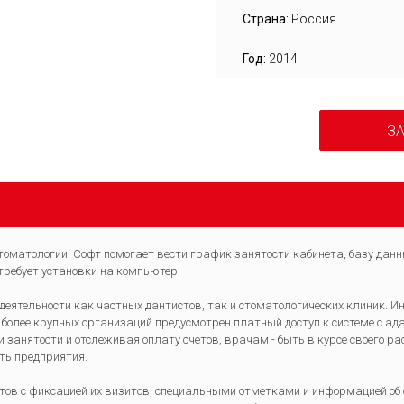
Страна:
Россия
Год:
2014
ЗА
стоматологии. Софт помогает вести график занятости кабинета, базу да
 требует установки на компьютер.
еятельности как частных дантистов, так и стоматологических клиник. 
более крупных организаций предусмотрен платный доступ к системе с ад
анятости и отслеживая оплату счетов, врачам - быть в курсе своего рас
ть предприятия.
нтов с фиксацией их визитов, специальными отметками и информацией об 