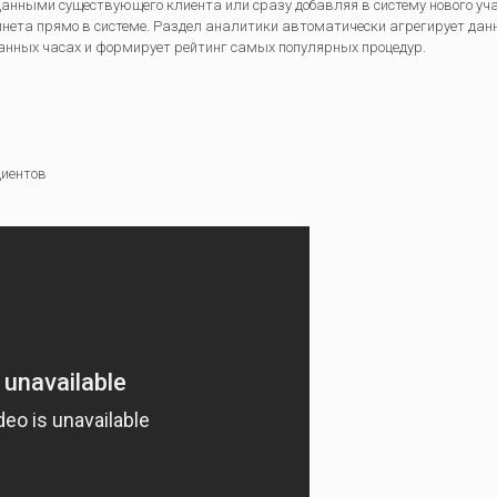
 данными существующего клиента или сразу добавляя в систему нового у
бинета прямо в системе. Раздел аналитики автоматически агрегирует дан
танных часах и формирует рейтинг самых популярных процедур.
циентов