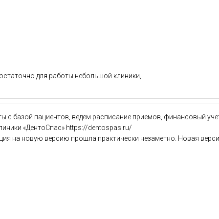
достаточно для работы небольшой клиники,
ы с базой пациентов, ведем расписание приемов, финансовый учет
ники «ДентоСпас» https://dentospas.ru/
ия на новую версию прошла практически незаметно. Новая версия