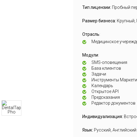
Тип лицензии:
Пробный пе
Размер бизнеса:
Крупный,
Отрасль
:
Медицинское учережд
Модули
:
SMS-оповещения
База клиентов
Задачи
Инструменты Маркети
Календарь
Открытое API
Предсказания
Редактор документов
Индивидуализация:
Встро
Язык:
Русский, Английский