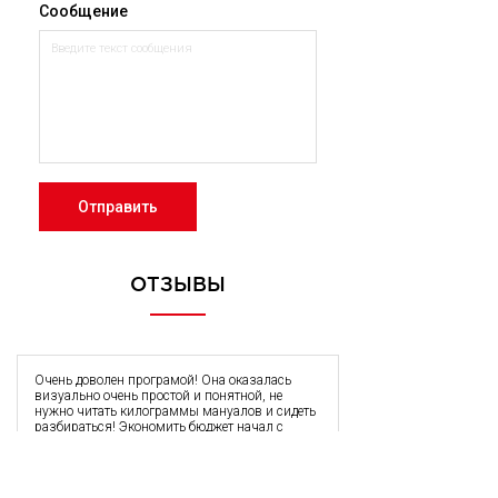
Сообщение
Отправить
ОТЗЫВЫ
Очень доволен програмой! Она оказалась
визуально очень простой и понятной, не
нужно читать килограммы мануалов и сидеть
разбираться! Экономить бюджет начал с
первого часа запуска програмы. По сути она
окупилась у меня за 2 недели. Подключил на
неё все свои аккаунты и аккаунты всех
клиентов! Хочу выразить большую