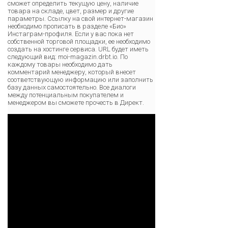
сможет определить текущую цену, наличие
товара на складе, цвет, размер и другие
параметры. Ссылку на свой интернет-магазин
необходимо прописать в разделе «Био»
Инстаграм-профиля. Если у вас пока нет
собственной торговой площадки, ее необходимо
создать на хостинге сервиса. URL будет иметь
следующий вид: moi-magazin.drbt.io. По
каждому товары необходимо дать
комментарий менеджеру, который внесет
соответствующую информацию или заполнить
базу данных самостоятельно. Все диалоги
между потенциальным покупателем и
менеджером вы сможете прочесть в Директ.