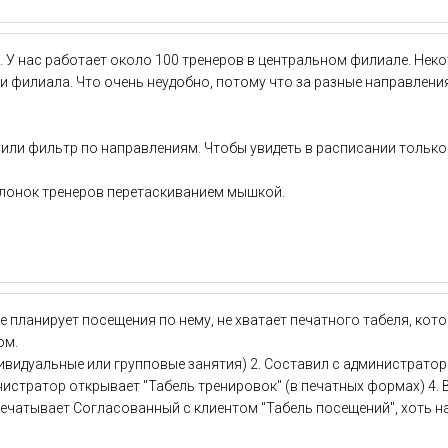
 У нас работает около 100 тренеров в центральном филиале. Неко
ии филиала. Что очень неудобно, потому что за разные направлен
или фильтр по направлениям. Чтобы увидеть в расписании только 
олонок тренеров перетаскиванием мышкой.
е планирует посещения по нему, не хватает печатного табеля, кот
ом.
ндивидуальные или групповые занятия) 2. Составил с администрат
инистратор открывает "Табель тренировок" (в печатных формах) 4. 
спечатывает Согласованный с клиентом "Табель посещений", хоть на 