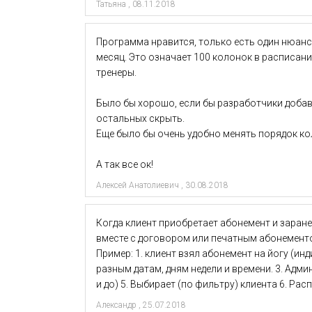
Татьяна
,
08.11.2018
Программа нравится, только есть один нюанс.
месяц. Это означает 100 колонок в расписан
тренеры.
Было бы хорошо, если бы разработчики добав
остальных скрыть.
Еще было бы очень удобно менять порядок к
А так все ок!
Алексей Анатолиевич
,
30.08.2018
Когда клиент приобретает абонемент и заране
вместе с договором или печатным абонемент
Пример: 1. клиент взял абонемент на йогу (и
разным датам, дням недели и времени. 3. Адм
и до) 5. Выбирает (по фильтру) клиента 6. Ра
Александр
,
25.07.2018