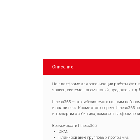
Описание:
На платформе для организации работы фитнес
запись, система напоминаний, продажа и т.д. 
fitness365 — это веб-система с полным набор
и аналитика. Кроме этого, сервис fitness365
и тренерам о событиях, помогает в оформлени
Возможности fitness365:
CRM.
Планирование групповых программ.