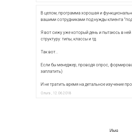
В целом, программа хорошая и функциональна
вашими сотрудниками под нужды клиента "под
Я вот сижу уже который день и пытаюсь в ней
структуру: типы, классы и тд.
Так вот...
Если бы менеджер, проводя опрос, формирова
заплатить)
И не тратить время на детальное изучение п
Ольга
,
12.06.2018
Имя