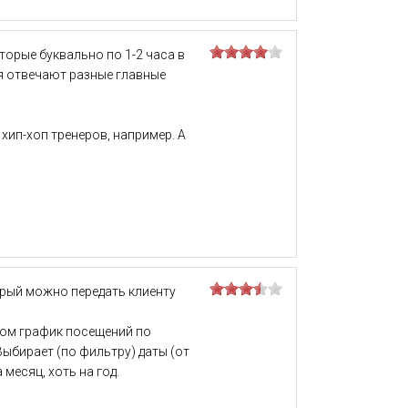
торые буквально по 1-2 часа в
ия отвечают разные главные
хип-хоп тренеров, например. А
орый можно передать клиенту
ором график посещений по
Выбирает (по фильтру) даты (от
месяц, хоть на год.