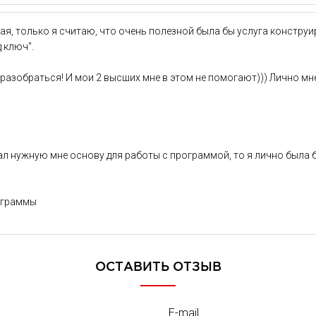
я, только я считаю, что очень полезной была бы услуга конструи
 ключ".
 разобраться! И мои 2 высших мне в этом не помогают))) Лично м
л нужную мне основу для работы с программой, то я лично была б
рограммы
ОСТАВИТЬ ОТЗЫВ
E-mail