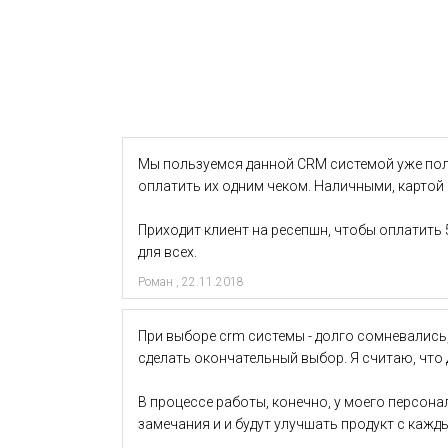
Мы пользуемся данной CRM системой уже пол г
оплатить их одним чеком. Наличными, картой 
Приходит клиент на ресепшн, чтобы оплатить 
для всех.
Роман
,
22.11.2018
При выборе crm системы - долго сомневались
сделать окончательный выбор. Я считаю, что
В процессе работы, конечно, у моего персон
замечания и и будут улучшать продукт с каж