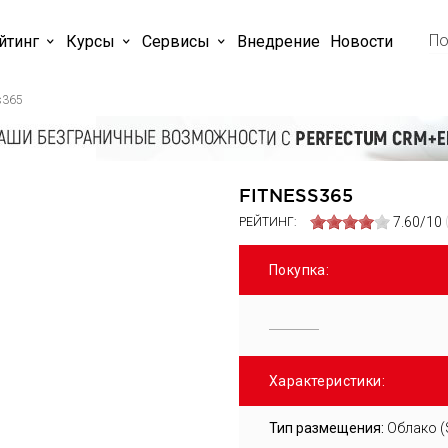
йтинг
Курсы
Cервисы
Внедрение
Новости
s365
FITNESS365
7.60/10
РЕЙТИНГ:
Покупка:
Характеристики:
Тип размещения:
Облако (