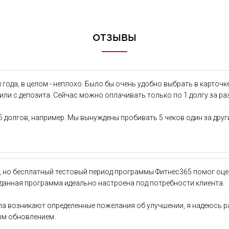
ОТЗЫВЫ
ода, в целом - неплохо. Было бы очень удобно выбрать в карточке 
или с депозита. Сейчас можно оплачивать только по 1 долгу за раз
5 долгов, например. Мы вынуждены пробивать 5 чеков один за друг
, но бесплатный тестовый период программы Фитнес365 помог оце
 данная программа идеально настроена под потребности клиента.
ала возникают определенные пожелания об улучшении, я надеюсь р
дым обновлением.