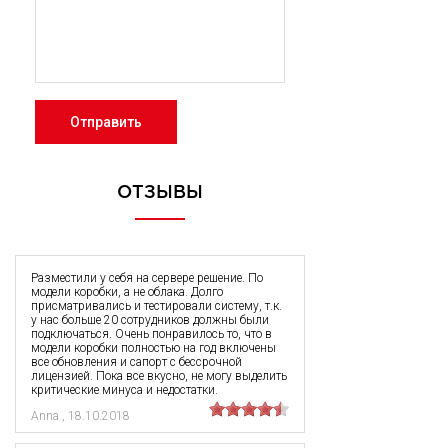
Отправить
ОТЗЫВЫ
Разместили у себя на сервере решение. По
модели коробки, а не облака. Долго
присматривались и тестировали систему, т.к.
у нас больше 20 сотрудников должны были
подключаться. Очень понравилось то, что в
модели коробки полностью на год включены
все обновления и сапорт с бессрочной
лицензией. Пока все вкусно, не могу выделить
критические минуса и недостатки.
Anna
,
18.10.2018