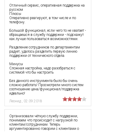
Отличный сервис, оперативная поддержка на
русском
Плюсы
Оперативно реагируют, в том числе и по
телефону.
Большой функционал, если чего то не хватает -
обращаешся в службу поддержки - подскажут
как лучше пользоваться возможностями.
Разделение сотрудников по департаментам
радует, удалось разделить первую линию
поддержки от технического отдела.
Минусы
Сложная настройка, надо разобраться с
системой что бы настроить
Без данного инструкмента было бы очень
сложно работать! Просмотрели много систем
соотношение цена/функционал/поддержка
идеально!
Леонид
,
02.09.2018
Организовали чёткую службу поддержки,
понимаем что происходит с нагрузкой по
клиентам/сотрудникам. Теперь
аргументированно говорим с клиентами о
стоимости услуг.