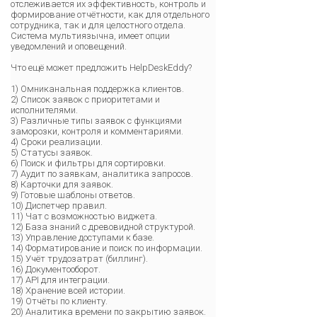
отслеживается их эффективность, контроль и
формирование отчётности, как для отдельного
сотрудника, так и для целостного отдела.
Система мультиязычна, имеет опции
уведомлений и оповещений.
Что ещё может предложить HelpDeskEddy?
1) Омниканальная поддержка клиентов.
2) Список заявок с приоритетами и
исполнителями.
3) Различные типы заявок с функциями
заморозки, контроля и комментариями.
4) Сроки реализации.
5) Статусы заявок.
6) Поиск и фильтры для сортировки.
7) Аудит по заявкам, аналитика запросов.
8) Карточки для заявок.
9) Готовые шаблоны ответов.
10) Диспетчер правил.
11) Чат с возможностью виджета.
12) База знаний с древовидной структурой.
13) Управление доступами к базе.
14) Форматирование и поиск по информации.
15) Учёт трудозатрат (биллинг).
16) Документооборот.
17) API для интеграции.
18) Хранение всей истории.
19) Отчёты по клиенту.
20) Аналитика времени по закрытию заявок.