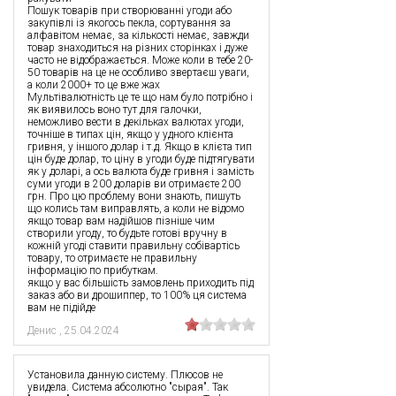
Пошук товарів при створюванні угоди або
закупівлі із якогось пекла, сортування за
алфавітом немає, за кількості немає, завжди
товар знаходиться на різних сторінках і дуже
часто не відображається. Може коли в тебе 20-
50 товарів на це не особливо звертаєш уваги,
а коли 2000+ то це вже жах
Мультівалютність це те що нам було потрібно і
як виявилось воно тут для галочки,
неможливо вести в декільках валютах угоди,
точніше в типах цін, якщо у удного клієнта
гривня, у іншого долар і т.д. Якщо в клієта тип
цін буде долар, то ціну в угоди буде підтягувати
як у доларі, а ось валюта буде гривня і замість
суми угоди в 200 доларів ви отримаєте 200
грн. Про цю проблему вони знають, пишуть
що колись там виправлять, а коли не відомо
якщо товар вам надійшов пізніше чим
створили угоду, то будьте готові вручну в
кожній угоді ставити правильну собівартісь
товару, то отримаєте не правильну
інформацію по прибуткам.
якщо у вас більшість замовлень приходить під
заказ або ви дрошиппер, то 100% ця система
вам не підійде
Денис
,
25.04.2024
Установила данную систему. Плюсов не
увидела. Система абсолютно "сырая". Так