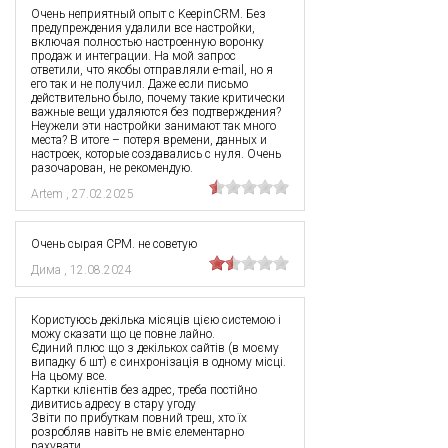
Очень неприятный опыт с KeepinCRM. Без
предупреждения удалили все настройки,
включая полностью настроенную воронку
продаж и интеграции. На мой запрос
ответили, что якобы отправляли e-mail, но я
его так и не получил. Даже если письмо
действительно было, почему такие критически
важные вещи удаляются без подтверждения?
Неужели эти настройки занимают так много
места? В итоге – потеря времени, данных и
настроек, которые создавались с нуля. Очень
разочарован, не рекомендую.
Artem
,
27.02.2025
Очень сырая СРМ. не советую
Дима
,
12.08.2024
Користуюсь декілька місяців цією системою і
можу сказати що це повне лайно.
Єдиний плюс що з декількох сайтів (в моєму
випадку 6 шт) є синхронізація в одному місці.
На цьому все.
Картки клієнтів без адрес, треба постійно
дивитись адресу в стару угоду
Звіти по прибуткам повний треш, хто їх
розробляв навіть не вміє елементарно
рахувати