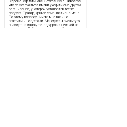
"хорошо" сделали мне интеграцию с Turbosms,
что от моего альфа-имени уходили смс другой
организации, у которой установлен тот же
продукт. Правда, деньги списывались с меня.
По этому вопросу ничего мне так и не
ответили и не сделали. Менеджеры очень туго
выходят на связь, т.е. поддержки никакой не
ощущается. Добавление каких - либо
элементарных функций, например, печать
нового заказа, созданного в программе,
вызывает массу недоумения и проблем. Такая
задача для них не выполнима. Писать можно
еще много, но охарактеризовать можно так:
программа не доработана, дорабатывать нет
желания, менеджеры не профессиональны. Не
рекомендую! Потеряете свое время и нервы.
Ирина
,
24.10.2019
Сначала колебался использовать систему, но
протестировав ее понял - это то, что нужно
моей фирме. Спасибо разработчикам за 2-х
бесплатных пользователей, это удобный
способ испытать систему не только директору,
но и работникам.
МИХАИЛ ИГОРЕНКО
,
19.09.2018
Доступная и удобная система в