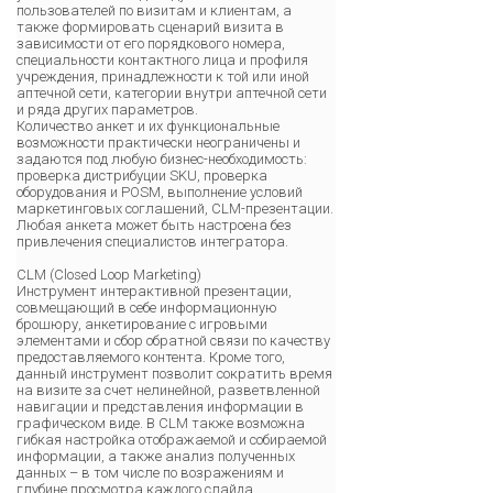
пользователей по визитам и клиентам, а
также формировать сценарий визита в
зависимости от его порядкового номера,
специальности контактного лица и профиля
учреждения, принадлежности к той или иной
аптечной сети, категории внутри аптечной сети
и ряда других параметров.
Количество анкет и их функциональные
возможности практически неограничены и
задаются под любую бизнес-необходимость:
проверка дистрибуции SKU, проверка
оборудования и POSM, выполнение условий
маркетинговых соглашений, CLM-презентации.
Любая анкета может быть настроена без
привлечения специалистов интегратора.
CLM (Closed Loop Marketing)
Инструмент интерактивной презентации,
совмещающий в себе информационную
брошюру, анкетирование с игровыми
элементами и сбор обратной связи по качеству
предоставляемого контента. Кроме того,
данный инструмент позволит сократить время
на визите за счет нелинейной, разветвленной
навигации и представления информации в
графическом виде. В CLM также возможна
гибкая настройка отображаемой и собираемой
информации, а также анализ полученных
данных – в том числе по возражениям и
глубине просмотра каждого слайда.