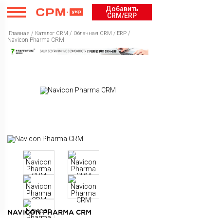
Добавить
CRM/ERP
/
/
/
Главная
Каталог CRM
Облачная CRM / ERP
Navicon Pharma CRM
Каталог CRM
Рейтинг
Облачная CRM / ERP
Курсы
Бесплатная CRM / ERP
Рейтинг CRM / ERP
Cервисы
Коробочная CRM / ERP
Рейтинг Интеграторов
Курсы CRM / ERP
Внедрение
Рейтинг курсов CRM / ERP
Каталог сервисов
Новости
Рейтинг сервисов
NAVICON PHARMA CRM