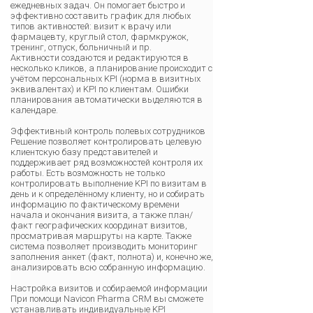
ежедневных задач. Он помогает быстро и
эффективно составить график для любых
типов активностей: визит к врачу или
фармацевту, круглый стол, фармкружок,
тренинг, отпуск, больничный и пр.
Активности создаются и редактируются в
несколько кликов, а планирование происходит с
учётом персональных KPI (норма в визитных
эквивалентах) и KPI по клиентам. Ошибки
планирования автоматически выделяются в
календаре.
Эффективный контроль полевых сотрудников
Решение позволяет контролировать целевую
клиентскую базу представителей и
поддерживает ряд возможностей контроля их
работы. Есть возможность не только
контролировать выполнение KPI по визитам в
день и к определённому клиенту, но и собирать
информацию по фактическому времени
начала и окончания визита, а также план/
факт географических координат визитов,
просматривая маршруты на карте. Также
система позволяет производить мониторинг
заполнения анкет (факт, полнота) и, конечно же,
анализировать всю собранную информацию.
Настройка визитов и собираемой информации
При помощи Navicon Pharma CRM вы сможете
устанавливать индивидуальные KPI