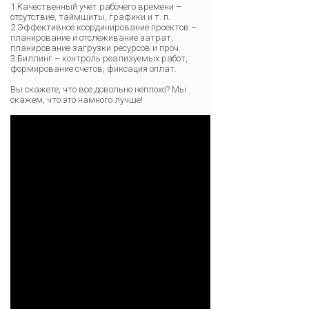
1.Качественный учет рабочего времени –
отсутствие, таймшиты, графики и т. п.
2.Эффективное координирование проектов –
планирование и отслеживание затрат,
планирование загрузки ресурсов и проч.
3.Биллинг – контроль реализуемых работ,
формирование счетов, фиксация оплат.
Вы скажете, что все довольно неплохо? Мы
скажем, что это намного лучше!