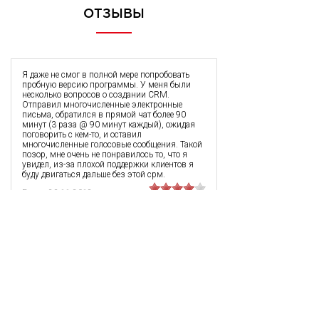
ОТЗЫВЫ
Я даже не смог в полной мере попробовать
пробную версию программы. У меня были
несколько вопросов о создании CRM.
Отправил многочисленные электронные
письма, обратился в прямой чат более 90
минут (3 раза @ 90 минут каждый), ожидая
поговорить с кем-то, и оставил
многочисленные голосовые сообщения. Такой
позор, мне очень не понравилось то, что я
увидел, из-за плохой поддержки клиентов я
буду двигаться дальше без этой срм.
Брэд
,
23.11.2018
Если бы это программное обеспечение было
должным образом выполнено, я бы
использовал его. Много потенциальных, но
слишком много ошибок с мобильным
приложением. Мне нужна эта информация на
пути, и в двух словах срм не соответствует
этому.
Jason Frazier
,
09.09.2018