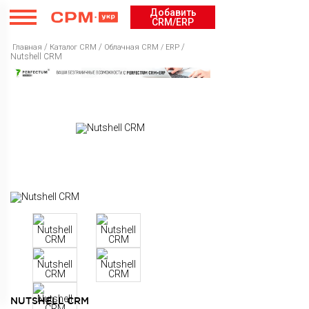
Добавить
CRM/ERP
/
/
/
Главная
Каталог CRM
Облачная CRM / ERP
Nutshell CRM
Каталог CRM
Рейтинг
Облачная CRM / ERP
Курсы
Бесплатная CRM / ERP
Рейтинг CRM / ERP
Cервисы
Коробочная CRM / ERP
Рейтинг Интеграторов
Курсы CRM / ERP
Внедрение
Рейтинг курсов CRM / ERP
Каталог сервисов
Новости
Рейтинг сервисов
NUTSHELL CRM