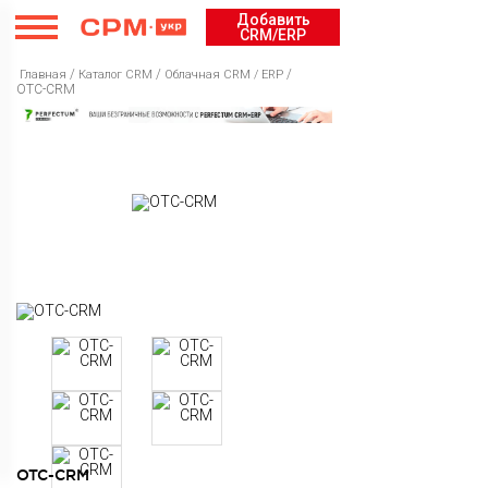
Добавить
CRM/ERP
/
/
/
Главная
Каталог CRM
Облачная CRM / ERP
OTC-CRM
Каталог CRM
Рейтинг
Облачная CRM / ERP
Курсы
Бесплатная CRM / ERP
Рейтинг CRM / ERP
Cервисы
Коробочная CRM / ERP
Рейтинг Интеграторов
Курсы CRM / ERP
Внедрение
Рейтинг курсов CRM / ERP
Каталог сервисов
Новости
Рейтинг сервисов
OTC-CRM