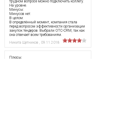
трудном вопросе можно подключить коллегу.
На уровне.
Минусы:
Минусов нет.
В целом:
В определённый момент, компания стала
перед вопросом эффективности организации
закупок тендеров. Выбрали ОТС-CRM, так как
она отвечает всем требованиям.
Никита Щетников
,
09.11.2018
Плюсы:
Для поставщиков - отличный вариант. Сервис
интуитивно понятный, в нем быстро
разбираешься. Мне не пришлось
устанавливать эту систему, сразу начал
работать. Как я понял, обладать навыками
тендерных продаж для работы не обязательно.
Понравился поиск - в фильтре минимум 20
параметров, в том числе и базовые: регион
заказчика, вид деятельности, площадка и пр.
Есть шанс заключения контракта без аукциона
по максимальной цене благодаря отбору и
демонстрации тендеров, на которые не
поступили заявки.
Минусы:
Пару раз система немного подвисала, но в
целом это не мешало работать. Поэтому для
меня минусов в OTC-CRM не нашлось.
В целом: