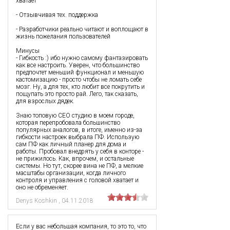
хватает
- Отзывчивая тех. поддержка
- Разработчики реально читают и воплощают в
жизнь пожелания пользователей
Минусы
- Гибкость :) ибо нужно самому фантазировать
как все настроить. Уверен, что большинство
предпочтет меньший функционал и меньшую
кастомизацию - просто чтобы не ломать себе
мозг. Ну, а для тех, кто любит все покрутить и
пощупать это просто рай. Лего, так сказать,
для взрослых дядек.
Знаю топовую СЕО студию в моем городе,
которая перепробовала большинство
популярных аналогов, в итоге, именно из-за
гибкости настроек выбрала ПФ. Использую
сам ПФ как личный планер для дома и
работы. Пробовал внедрять у себя в конторе -
не прижилось. Как, впрочем, и остальные
системы. Но тут, скорее вина не ПФ, а мелкие
масштабы организации, когда личного
контроля и управления с головой хватает и
оно не обременяет.
Denys Koshkin
,
04.11.2018
Если у вас небольшая компания, то это то, что