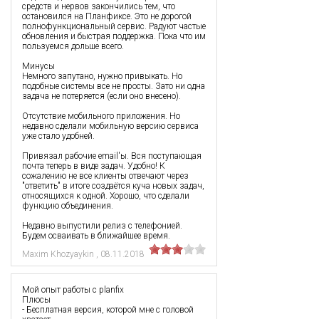
средств и нервов закончились тем, что
остановился на Планфиксе. Это не дорогой
полнофункциональный сервис. Радуют частые
обновления и быстрая поддержка. Пока что им
пользуемся дольше всего.
Минусы
Немного запутано, нужно привыкать. Но
подобные системы все не просты. Зато ни одна
задача не потеряется (если оно внесено).
Отсутствие мобильного приложения. Но
недавно сделали мобильную версию сервиса
уже стало удобней.
Привязал рабочие email'ы. Вся поступающая
почта теперь в виде задач. Удобно! К
сожалению не все клиенты отвечают через
"ответить" в итоге создаётся куча новых задач,
относящихся к одной. Хорошо, что сделали
функцию объединения.
Недавно выпустили релиз с телефонией.
Будем осваивать в ближайшее время.
Maxim Khozyaykin
,
08.11.2018
Мой опыт работы с planfix
Плюсы
- Бесплатная версия, которой мне с головой