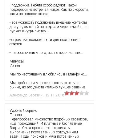
- поддержка. Ребята особо радуют. Такой
поддержки не встречал нигде. Как по скорости,
так и по полноте ответа.
- возможность подключать внешние контакты
для уведомлений по задачам через е-мейл, не
пуская внутрь системы
- огромные возможности для построения
отчетов
- плюсов очень много, все не перечислить...
Минусы
Их нет
Мы по настоящему влюбились в Планфикс...
Мы пробовали многое из того что есть на
рынке, но это действительно лучшее решение.
Александр Берёзин
,
12.11.2018
Удобный сервис
Плюсы
Перепробовал множество подобных сервисов,
ища подходящий. И платные и бесплатные.
Задача была простая - отслеживать
выполнение поставленных сотрудникам
задач. Годы поисков и куча потраченных