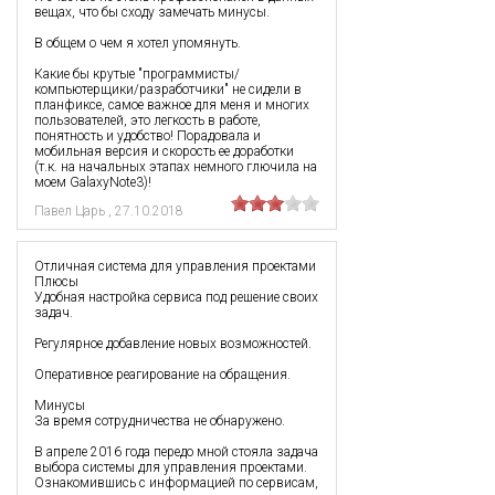
вещах, что бы сходу замечать минусы.
В общем о чем я хотел упомянуть.
Какие бы крутые "программисты/
компьютерщики/разработчики" не сидели в
планфиксе, самое важное для меня и многих
пользователей, это легкость в работе,
понятность и удобство! Порадовала и
мобильная версия и скорость ее доработки
(т.к. на начальных этапах немного глючила на
моем GalaxyNote3)!
Павел Царь
,
27.10.2018
Отличная система для управления проектами
Плюсы
Удобная настройка сервиса под решение своих
задач.
Регулярное добавление новых возможностей.
Оперативное реагирование на обращения.
Минусы
За время сотрудничества не обнаружено.
В апреле 2016 года передо мной стояла задача
выбора системы для управления проектами.
Ознакомившись с информацией по сервисам,