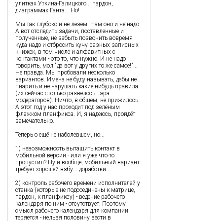
улитках Уткина-Галицкого... пардон,
диаграммах Ганта... Но!
Мы так глубоко и не лезем. Нам оно и не надо.
А вот отследить задачи, поставленные и
полученные, не забыть позвонить вовремя
куда надо и отбросить кучу разных записных
книжек, в том числе и алфавитных с
контактами - это то, что нужно. И не надо
говорить, мол "да вот у других то же самое!"...
Не правда. Мы пробовали несколько
вариантов. Имена не буду называть, дабы не
пиарить и не нарушать какие-нибудь правила
(их сейчас столько развелось - эра
модераторов). Ничто, в общем, не прижилось.
А этот год у нас проходит под зелёным
флажком планфикса. И, я надеюсь, пройдёт
замечательно.
Теперь о ещё не наболевшем, но...
1) невозможность вытащить контакт в
мобильной версии - или я уже что-то
пропустил? Ну и вообще, мобильный вариант
требует хорошей взбу... доработки.
2) контроль рабочего времени исполнителей у
станка (которые не подсоединены к матрице,
пардон, к планфиксу) - ведение рабочего
календаря по ним - отсутствует. Поэтому
смысл рабочего календаря для компании
теряется - нельзя половину вести в