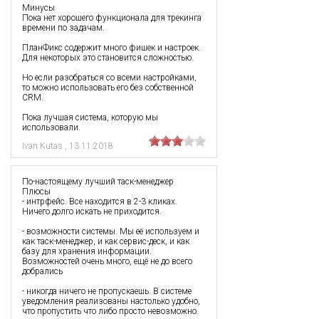
Минусы
Пока нет хорошего функционала для трекинга
времени по задачам.
ПланФикс содержит много фишек и настроек.
Для некоторых это становится сложностью.
Но если разобраться со всеми настройками,
то можно использовать его без собственной
CRM.
Пока лучшая система, которую мы
использовали.
Ivan Kutas
,
13.11.2018
По-настоящему лучший таск-менеджер
Плюсы
- интрфейс. Все находится в 2-3 кликах.
Ничего долго искать не приходится.
- возможности системы. Мы её используем и
как таск-менеджер, и как сервис-деск, и как
базу для хранения информации.
Возможностей очень много, ещё не до всего
добрались
- никогда ничего не пропускаешь. В системе
уведомления реализованы настолько удобно,
что пропустить что либо просто невозможно.