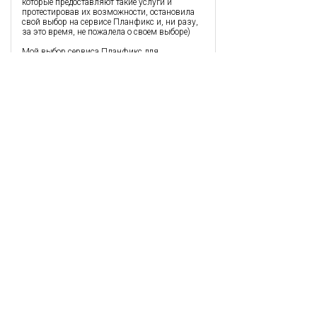
которые предоставляют такие услуги и
протестировав их возможности, остановила
свой выбор на сервисе Планфикс и, ни разу,
за это время, не пожалела о своем выборе)
Мой выбор сервиса Планфикс для
организации совместной работы над
проектами обусловлен «гибкостью» настроек
сервиса для решения различных задач.
Также, не могу не отметить тот факт, что за
время сотрудничества с сервисом появилось
множество дополнительных настроек, которые
расширяют функционал системы. Команда
Планфикс не стоит на месте и регулярно
радует новыми возможностями.
Отдельно, хочу выразить благодарность,
профессиональной и дружелюбной службе
поддержки сервиса Планфикс, которые
быстро и подробно отвечают на все вопросы,
которые возникают при работе с сервисом.
Татьяна Терехова
,
23.10.2018
Все что нужно для организации работы
маркетингового агентсва
Плюсы
Простота, Большие возможности, ОТЧЕТЫ,
Аналитики, Справочники, кастомизация и
настройки под свои бизнес процессы.
Приемлемая стоимость.