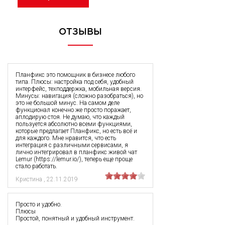
ОТЗЫВЫ
Планфикс это помощник в бизнесе любого
типа. Плюсы: настройка под себя, удобный
интерфейс, техподдержка, мобильная версия.
Минусы: навигация (сложно разобраться), но
это не большой минус. На самом деле
функционал конечно же просто поражает,
аплодирую стоя. Не думаю, что каждый
пользуется абсолютно всеми функциями,
которые предлагает Планфикс, но есть всё и
для каждого. Мне нравится, что есть
интеграция с различными сервисами, я
лично интегрировал в планфикс живой чат
Lemur (https://lemur.io/), теперь еще проще
стало работать.
Кристина
,
22.11.2019
Просто и удобно.
Плюсы
Простой, понятный и удобный инструмент.