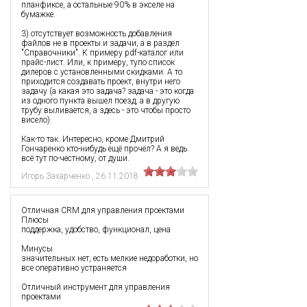
планфиксе, а остальные 90% в экселе на
бумажке.
3) отсутствует возможность добавления
файлов не в проекты и задачи, а в раздел
"Справочники". К примеру pdf-каталог или
прайс-лист. Или, к примеру, тупо список
дилеров с установленными скидками. А то
приходится создавать проект, внутри него
задачу (а какая это задача? задача - это когда
из одного пункта вышел поезд, а в другую
трубу выливается, а здесь - это чтобы просто
висело).
Как-то так. Интересно, кроме Дмитрий
Гончаренко кто-нибудь ещё прочёл? А я ведь
всё тут по-честному, от души.
Игорь Захарченко
,
26.11.2018
Отличная CRM для управления проектами
Плюсы
поддержка, удобство, функционал, цена
Минусы
значительных нет, есть мелкие недоработки, но
все оперативно устраняется
Отличный инструмент для управления
проектами