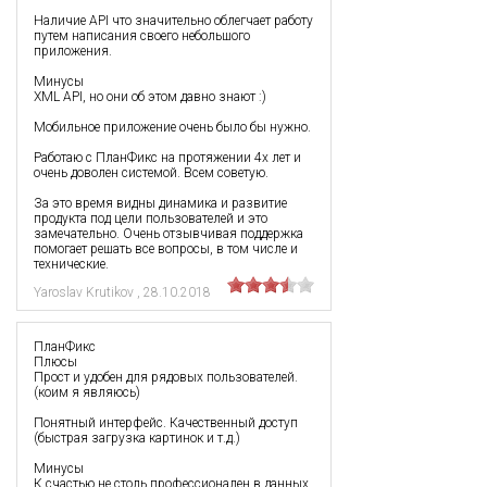
Наличие API что значительно облегчает работу
путем написания своего небольшого
приложения.
Минусы
XML API, но они об этом давно знают :)
Мобильное приложение очень было бы нужно.
Работаю с ПланФикс на протяжении 4х лет и
очень доволен системой. Всем советую.
За это время видны динамика и развитие
продукта под цели пользователей и это
замечательно. Очень отзывчивая поддержка
помогает решать все вопросы, в том числе и
технические.
Yaroslav Krutikov
,
28.10.2018
ПланФикс
Плюсы
Прост и удобен для рядовых пользователей.
(коим я являюсь)
Понятный интерфейс. Качественный доступ
(быстрая загрузка картинок и т.д.)
Минусы
К счастью не столь профессионален в данных