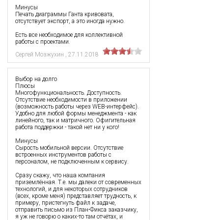
Минусы
Печать диаграммы Ганта кривовата,
отсутствует экспорт, а это иногда нужно.
Есть все необходимое для коллективной
работы с проектами.
Сергей Мозжухин
,
27.11.2018
Выбор на долго
Плюсы
Многофункциональность. Доступность.
Отсутствие необходимости в приложении
(возможность работы через WEB-интерфейс).
Удобно для любой формы менеджмента - как
линейного, так и матричного. Офигительная
работа поддержки - такой нет ни у кого!
Минусы
Сырость мобильной версии. Отсутствие
встроенных инструментов работы с
персоналом, не подключенным к сервису.
Сразу скажу, что наша компания
приземлённая. Т.е. мы далеки от современных
технологий, и для некоторых сотрудников
(всех, кроме меня) представляет трудность, к
примеру, пристегнуть файл к задаче,
отправить письмо из План-Фикса заказчику,
я уж не говорю о каких-то там отчётах, и