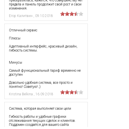
преобразилась, кажется, что совершенству нет
предела и панель продолжит свой рост и свои
изменения.
Егор Калитвин
,
09.10.2018
Отличный сервис
Плюсы
Адаптивный интерфейс, красивый дизайн,
гибкость системы.
Минусы
Самый функциональный тариф временно не
доступен
Довольно удобная система, все просто и
понятно! Советую! ;)
Kristina Belkina
,
16.09.2018
Система, которая выполняет свои цели
Гибкость работы и удобные графики
отслеживания текущих сделок и клиентов.
Поддомен создаётся для вашего сайта
индивидуально. Моментальное управление