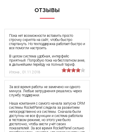
ОТЗЫВЫ
Пока нет возможности вставить просто
строчку скрипта на сайт, чтобы быстро
стартануть. Но техподдержка работает быстро и
все помогли настроить.
В целом система удобная, интерфейс
приятный. Попробую пока на бесплатном акке,
в дальнейшем перейду на полный тариф.
Илона
,
01.11.2018
За всё время работы не замечено ни одного
минуса. Любые затруднения решались через
службу поддержки.
Наша компания с самого начала запуска CRM
системы RocketPanel следила за развитием
непосредственно из системы. Сначала были
доступны не все функции и система работала
в тестовом режиме, но этого уже было
достаточно, чтобы вести учёт своих
показателей. За всё время RocketPanel сильно