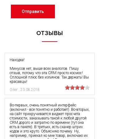
Отправить
ОТЗЫВЫ
Находка!
Минусов нет, выше всех аналогов. Пишу
отзыв, потому что эта CRM просто космос!
Сплошной плюс без изъянов. Так держать! Вы
красавцы!
Олег
,
23.08.2018
Во-первых, очень понятный интерфейс
(включил - все понятно и работает). Во-вторых,
на сайт прикручивается виджет просчета
стоимости, заказывать такой к любой другой
CRM дорого и затратно по времени (тут она
есть в пакете). В третьих, есть сканер штрих
кодов и это круто. Объясняю почему. Ну,
например, приехал ко мне товар, включаю их