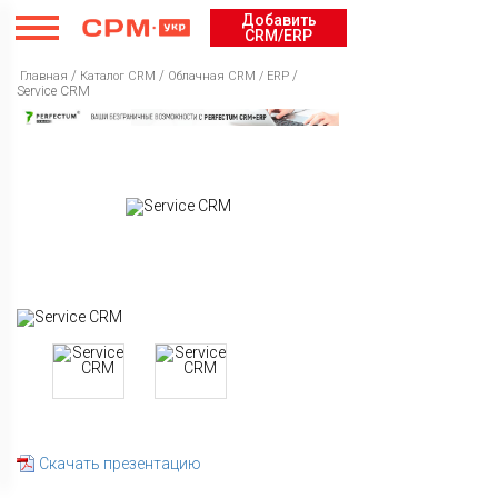
Добавить
CRM/ERP
/
/
/
Главная
Каталог CRM
Облачная CRM / ERP
Service CRM
Каталог CRM
Рейтинг
Облачная CRM / ERP
Курсы
Бесплатная CRM / ERP
Рейтинг CRM / ERP
Cервисы
Коробочная CRM / ERP
Рейтинг Интеграторов
Курсы CRM / ERP
Внедрение
Рейтинг курсов CRM / ERP
Каталог сервисов
Новости
Рейтинг сервисов
Скачать презентацию