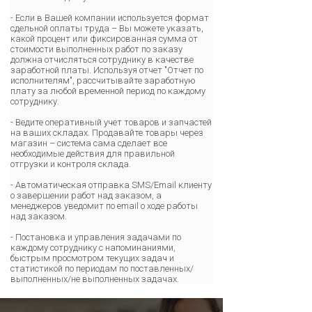
- Если в Вашей компании используется формат
сдельной оплаты труда – Вы можете указать,
какой процент или фиксированная сумма от
стоимости выполненных работ по заказу
должна отчисляться сотруднику в качестве
заработной платы. Используя отчет "Отчет по
исполнителям", рассчитывайте заработную
плату за любой временной период по каждому
сотруднику.
- Ведите оперативный учет товаров и запчастей
на ваших складах. Продавайте товары через
магазин – система сама сделает все
необходимые действия для правильной
отгрузки и контроля склада.
- Автоматическая отправка SMS/Email клиенту
о завершении работ над заказом, а
менеджеров уведомит по email о ходе работы
над заказом.
- Постановка и управления задачами по
каждому сотруднику с напоминаниями,
быстрым просмотром текущих задач и
статистикой по периодам по поставленных/
выполненных/не выполненных задачах.