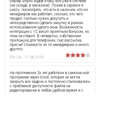
сканер штрих кодов и бац! Все уже в системе
(на складе, в магазине). Позже в сервисе я
смогу: посмотреть, что есть в наличии, кто из
менеджеров как работает, сколько, кто чего
продал, сколько нужно докупить и
непосредственно сделать закупку в рамках
использования одного окна. Возможность
интеграции с 1С висит приятным бонусом, но
пока не ставил. В четвертых, собственная
приложуха для телефонии, смс-рассылка,
просчет стоимости зп по менеджерам и много
другого.
Fbr Cia
,
11.08.2018
На протяжении 3х лет работали в самописной
программе через Excel, которая не могла
закрыть все задачи и постоянно сталкивались
с проблемой доступности файла на
редактирование в любое удобное время и с
любого места. Пол года назад начали
сотрудничество с ребятами по системе Service
CRM, тогда они дорабатывали большую часть
функционала и искали партнеров для теста.
До сих пор сотрудничаем, чему я очень
доволен.
Дмитрий
,
27.07.2018