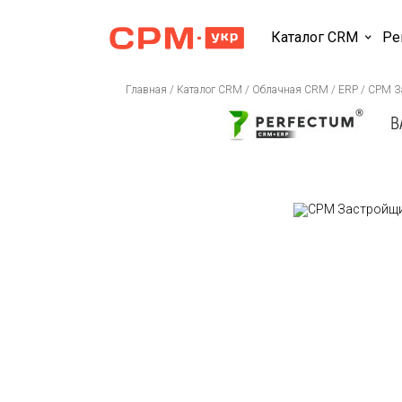
Каталог CRM
Ре
Главная
/
Каталог CRM
/
Облачная CRM / ERP
/
СРМ З