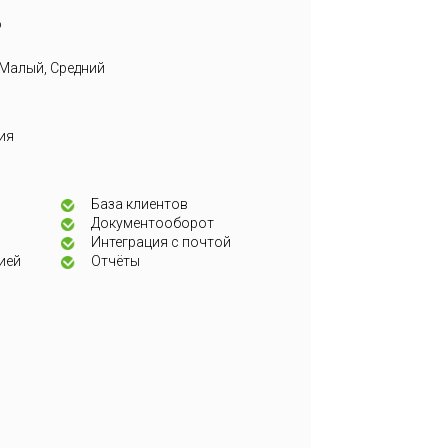
о
 Малый, Средний
ия
База клиентов
Документооборот
Интеграция с почтой
ией
Отчёты