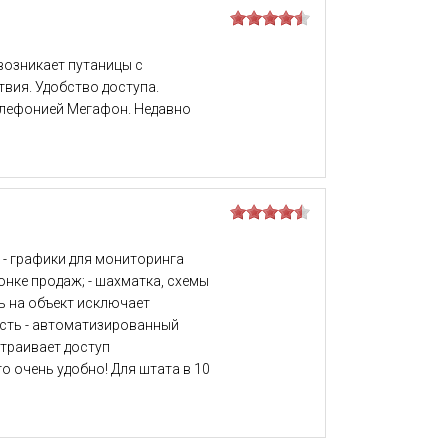
возникает путаницы с
твия. Удобство доступа.
телефонией Мегафон. Недавно
 - графики для мониторинга
онке продаж; - шахматка, схемы
ь на объект исключает
мость - автоматизированный
страивает доступ
о очень удобно! Для штата в 10