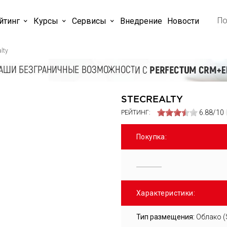
йтинг
Курсы
Cервисы
Внедрение
Новости
lty
STECREALTY
6.88/10
РЕЙТИНГ:
Покупка:
Характеристики:
Тип размещения:
Облако (