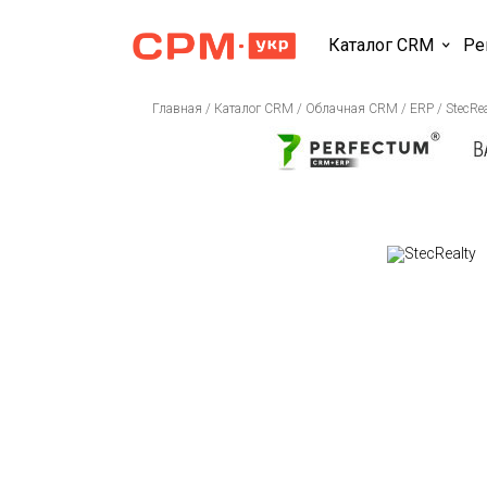
Каталог CRM
Ре
Главная
/
Каталог CRM
/
Облачная CRM / ERP
/
StecRea