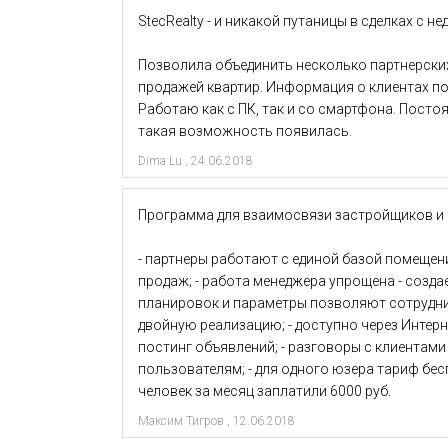
StecRealty - и никакой путаницы в сделках с 
Позволила объединить несколько партнерских
продажей квартир. Информация о клиентах под
Работаю как с ПК, так и со смартфона. Пост
такая возможность появилась.
Dima Lu
,
24.06.2018
Программа для взаимосвязи застройщиков и
- партнеры работают с единой базой помещен
продаж; - работа менеджера упрощена - созда
планировок и параметры позволяют сотрудни
двойную реализацию; - доступно через Интерн
постинг объявлений; - разговоры с клиентами
пользователям; - для одного юзера тариф бес
человек за месяц заплатили 6000 руб.
Максим Тигров
,
12.06.2018