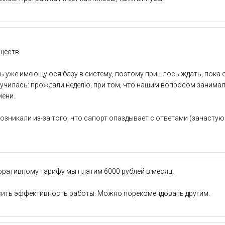
уществ
 уже имеющуюся базу в систему, поэтому пришлось ждать, пока 
олучилась: прождали неделю, при том, что нашим вопросом занима
мени.
никали из-за того, что сапорт опаздывает с ответами (зачастую 
оративному тарифу мы платим 6000 рублей в месяц.
ысить эффективность работы. Можно порекомендовать другим.