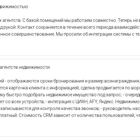
недвижимостью
 агентств. С базой помещений мы работаем совместно. Теперь не 
 рукой. Контакт сохраняется в течение всего периода взаимодейс
оянное совершенствование. Мы просили об интеграции системы с 
 агентств недвижимости
ий - отображаются сроки бронирования и размер вознаграждения;
ется карточка клиента с информацией, сделка продвигается по вор
ку быстро подобрать недвижимое имущество под запрос; - очеред
ет со всех устройств; - интеграция с ЦИАН, AFY, Яндекс. Недвижи
 записываются для контроля качества звонков; - руководитель на
платный. Стоимость CRM зависит от количества пользователей, чт