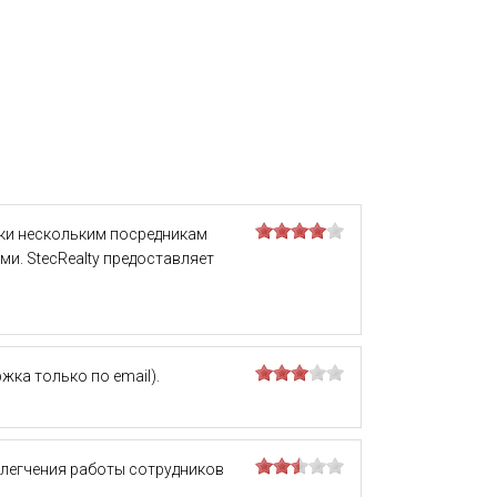
ки нескольким посредникам
и. StecRealty предоставляет
ка только по email).
блегчения работы сотрудников