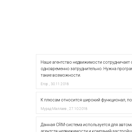
Наше агентство недвижимости сотрудничает 
одновременно затруднительно. Нужна програм
такие возможности.
Егор
,
30.11.2018
К плюсам относится широкий функционал, пон
Мурад Маллаев
,
27.10.2018
Данная CRM-система используется для автом
агентств недвижимости и компаний-застройщи