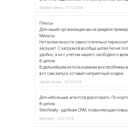
Михаил Хижко
,
25.10.2018
Плюсы:
Для нашей организации мы не увидели преим
Минусы:
Нет возможности самостоятельно переносить
загрузит. С загрузкой вообще целая песня п
удобно, а не с учетом нашего свободного вре
В целом:
В дальнейшем использовании все проблемы воз
вот сам запуск оставил неприятный осадок.
Сергей Орлов
,
16.10.2018
Для небольших агентств дороговато. По корп
В целом:
StecRealty - удобная CRM, позволяющая пов
Дмитрий
,
13.07.2018