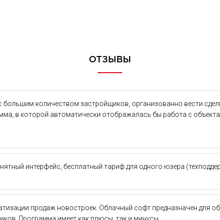
ОТЗЫВЫ
с большим количеством застройщиков, организованно вести сдел
ма, в которой автоматически отображалась бы работа с объектам
ятный интерфейс, бесплатный тариф для одного юзера (техподдерж
атизации продаж новостроек. Облачный софт предназначен для о
ков. Программа имеет как плюсы, так и минусы.