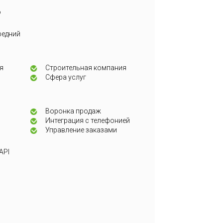
о
редний
я
Строительная компания
Сфера услуг
Воронка продаж
Интеграция с телефонией
Управление заказами
API