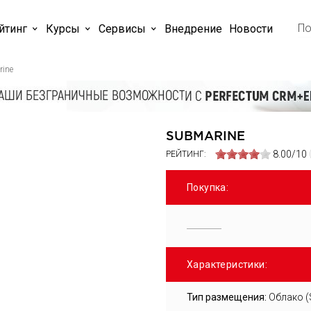
йтинг
Курсы
Cервисы
Внедрение
Новости
ine
SUBMARINE
8.00/10
РЕЙТИНГ:
Покупка:
Характеристики:
Тип размещения:
Облако (