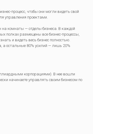
знес-процесс, чтобы они могли видеть свой
для управления проектами.
н на комнаты — отделы бизнеса. В каждой
ных полках размещены все бизнес-процессы,
 знать и видеть весь бизнес полностью.
, а остальные 80% усилий — лишь 20%
ллиардными корпорациями). В нее вошли
чески начинаете управлять своим бизнесом по