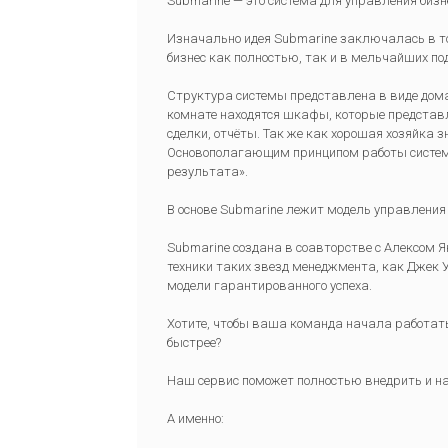
Submarine — это система для управления бизн
Изначально идея Submarine заключалась в том
бизнес как полностью, так и в мельчайших п
Структура системы представлена в виде дома,
комнате находятся шкафы, которые представл
сделки, отчёты. Так же как хорошая хозяйка зн
Основополагающим принципом работы системы
результата».
В основе Submarine лежит модель управления
Submarine создана в соавторстве с Алексом
техники таких звезд менеджмента, как Джек У
модели гарантированного успеха.
Хотите, чтобы ваша команда начала работать
быстрее?
Наш сервис поможет полностью внедрить и на
А именно: