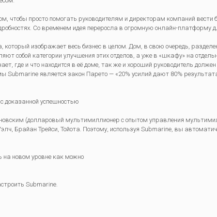
есом.
, чтобы просто помогать руководителям и директорам компаний вести би
одробностях. Со временем идея переросла в огромную онлайн-платформу 
 который изображает весь бизнес в целом. Дом, в свою очередь, разделе
яют собой категории улучшения этих отделов, а уже в «шкафу» на отдель
ает, где и что находится в её доме, так же и хороший руководитель должен
 Submarine является закон Парето — «20% усилий дают 80% результата
 с доказанной успешностью
 Яновским (долларовый мультимиллионер с опытом управления мультими
элч, Брайан Трейси, Тойота. Поэтому, используя Submarine, вы автомати
 на новом уровне как можно
строить Submarine.