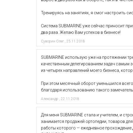
Тренируясь на занятиях, я смог настроить сис
Система SUBMARINE уже сейчас приносит при
два раза. Желаю Вам успехов в бизнесе!
Суворин Олег
,
25.11.2018
SUBMARINE использую уже на протяжении трех
качественным делегированием задач самым эф
из четырех направлений моего бизнеса, кото
При этом месячный оборот уменьшился всего
благодаря использованию такого замечатель
Александр
,
22.11.2018
Для меня SUBMARINE стала и учителем, и ст
занимается продажей ортопедии, товаров для
работы которого — ежедневное прохождение де