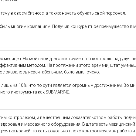
тему в своем бизнесе, а также начать обучать свой персонал.
быль многим компаниям. Получив конкурентное преимущество в ме
 месяцев. На мой взгляд, это инструмент по контролю над улучше
фективным методом. На протяжении этого времени, штат уменьшил
рое оказалось нерентабельным, было выключено.
 лишь на 10%, что по сути является огромным достижением. Во 
ного инcтрумента как SUBMARINE.
рогим контролером, и вещественным доказательством работы подч
 здоровья и массажного оборудования. В штате есть медицинский
сятка врачей, то есть довольно плохо контролируемая работа в «