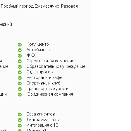
 Пробный период, Ежемесячно, Разовая
редний
Колл-центр
Автобизнес
ЖКХ
я
Строительная компания
ение
Образовательное учреждение
Отдел продаж
Рестораны и кафе
Спортивный клуб
Транспортные услуги
ции
Юридическая компания
База клиентов
Диаграмма Ганта
Интеграция с 1С
ией
Модуль KPI