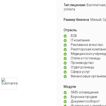
Тип лицензии:
Бесплатная,
оплата
Размер бизнеса:
Малый, С
Отрасль
:
B2B
IT-компания
Рекламное агенство
Риелторская компани
Медицинское учережд
Отели и гостиницы
Производство
Отдел розницы
Сфера услуг
Финансовые организа
Модули
:
SMS-оповещения
Воронка продаж
Документооборот
Интеграция с телефон