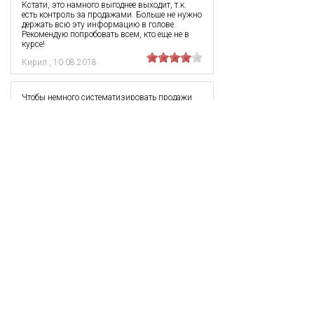
Кстати, это намного выгоднее выходит, т.к.
есть контроль за продажами. Больше не нужно
держать всю эту информацию в голове.
Рекомендую попробовать всем, кто еще не в
курсе!
Кирил
,
10.08.2018
Чтобы немного систематизировать продажи
решил попробовать CRM от ребят из «Закон
Партнера». - Хорошая программа чтобы
управлять всеми внутренними процессами и
при этом базу клиентов контролировать. еще
нравится что можно посмотреть
эффективность работы всех сотрудников, но
все равно еще много чего можно доработать.,
пока сыровато в техническом плане.
Константин
,
13.07.2018
Заказывал CRM систему для юридической
компании в “Закон – Партнер”. Заметен
результат, получилось наладить работу
компании в целом. Очень удобно, многие
вопросы сразу отпали. Спасибо за
профессиональный подход к делу. Очень рад,
что обратился именно в эту компанию.
Богдан
,
11.07.2018