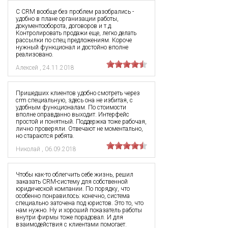
С CRM вообще без проблем разобрались -
удобно в плане организации работы,
документооборота, договоров и т.д.
Контролировать продажи еще, легко делать
рассылки по спец предложениям. Короче
нужный функционал и достойно вполне
реализовано.
Алексей
,
24.11.2018
Пришедших клиентов удобно смотреть через
crm специальную, здесь она не избитая, с
удобным функционалам. По стоимости
вполне оправданно выходит. Интерфейс
простой и понятный. Поддержка тоже рабочая,
лично проверяли. Отвечают не моментально,
но стараются ребята.
Николай
,
06.09.2018
Чтобы как-то облегчить себе жизнь, решил
заказать CRM-систему для собственной
юридической компании. По порядку, что
особенно понравилось: конечно, система
специально заточена под юристов. Это то, что
нам нужно. Ну и хороший показатель работы
внутри фирмы тоже порадовал. И для
взаимодействия с клиентами помогает.