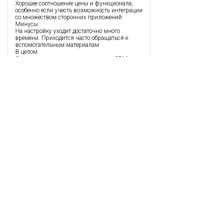
Хорошее соотношение цены и функционала,
особенно если учесть возможность интеграции
со множеством сторонних приложений
Минусы:
На настройку уходит достаточно много
времени. Приходится часто обращаться к
вспомогательным материалам.
В целом:
Стоит отметить, что решиться на эту CRM,
когда ни разу до этого не пользовался
подобными системами, это достаточно
смелый шаг, так как стоимость достаточно
высокая. Но позже мы убедились в том, что
эта платформа полностью оправдывает свою
цену.
Дмитрий Соловьев
,
13.08.2018
Очень даже неплохая компания. После
открытия своего интернет проекта, сразу
захотелось автоматизировать его. Партнер
посоветовал Zoho, так как цена на услуги
небольшая и отличный сервис. Сразу же
порадовало наличие мобильного сервиса, так
как не всегда нахожусь у компьютера. Очень
интересный и удобный интерфейс, все
понятно и доступно. Изначально возникли кое
какие вопросы на которые очень быстро
ответила техподдержка. Планирую и дальше
сотрудничать именно с ними. Все новичкам
советую сотрудничать именно с Zoho,