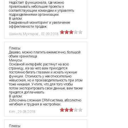
Недостаёт функционала, где можно
привязывать небольшие проекты к
соответствующим командам и управлять
подразделениями организации.
В целом:
Ежедневный мониторинг и увеличение
эффективности продаж.
Шамиль Мухтаров
,
02.09.2018
Плюсы:
Дешево, можно платить ежемесячно, большой
объем хранилища
Минусы:
Основной интерфейс растянут на всю
страницу, из-за чего вам приходится
постоянно бегать глазами и искать нужные
функции. Стоимость у нее относительно
невысокая, но и производительность при этом
тоже никакая. Учтите, что для того чтобы
потом экспоритровать свои данные, вам также
придется доплачивать.
В целом:
Zoho очень сложная CRM-система, абсолютно
негибкая и трудная в настройках.
Kim
,
29.08.2018
Плюсы: