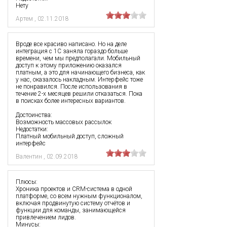
Нету
Артем
,
02.11.2018
Вроде все красиво написано. Но на деле
интеграция с 1С заняла гораздо больше
времени, чем мы предполагали. Мобильный
доступ к этому приложению оказался
платным, а это для начинающего бизнеса, как
у нас, оказалось накладным. Интерфейс тоже
не понравился. После использования в
течение 2-х месяцев решили отказаться. Пока
в поисках более интересных вариантов.
Достоинства:
Возможность массовых рассылок
Недостатки:
Платный мобильный доступ, сложный
интерфейс
Валентин
,
02.09.2018
Плюсы:
Хроника проектов и CRM-система в одной
платформе, со всем нужным функционалом,
включая продвинутую систему отчётов и
функции для команды, занимающейся
привлечением лидов.
Минусы: