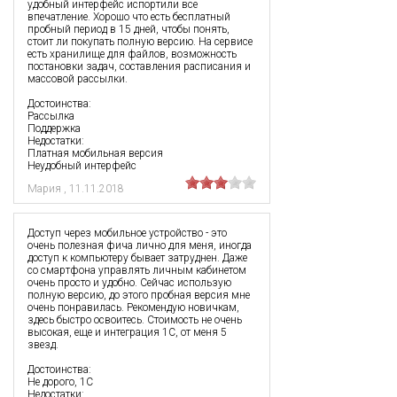
удобный интерфейс испортили все
впечатление. Хорошо что есть бесплатный
пробный период в 15 дней, чтобы понять,
стоит ли покупать полную версию. На сервисе
есть хранилище для файлов, возможность
постановки задач, составления расписания и
массовой рассылки.
Достоинства:
Рассылка
Поддержка
Недостатки:
Платная мобильная версия
Неудобный интерфейс
Мария
,
11.11.2018
Доступ через мобильное устройство - это
очень полезная фича лично для меня, иногда
доступ к компьютеру бывает затруднен. Даже
со смартфона управлять личным кабинетом
очень просто и удобно. Сейчас использую
полную версию, до этого пробная версия мне
очень понравилась. Рекомендую новичкам,
здесь быстро освоитесь. Стоимость не очень
высокая, еще и интеграция 1С, от меня 5
звезд.
Достоинства:
Не дорого, 1С
Недостатки: