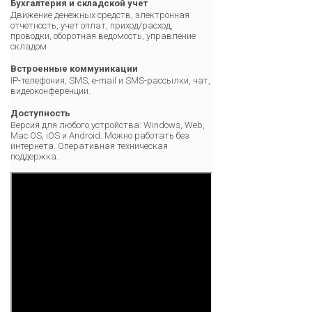
Бухгалтерия и складской учет
Движение денежных средств, электронная
отчетность, учет оплат, приход/расход,
проводки, оборотная ведомость, управление
складом
Встроенные коммуникации
IP-телефония, SMS, e-mail и SMS-рассылки, чат,
видеоконференции.
Доступность
Версия для любого устройства: Windows, Web,
Mac OS, iOS и Android. Можно работать без
интернета. Оперативная техническая
поддержка.