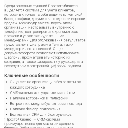
Среди основных функций Простого бизнеса
выделяется система для учёта клиентов,
которая включает в себя ведение клиентской
базы, графики, документы по сделке и воронки
продаж. Можно управлять персоналом
организации, настраивать внутреннюю
телефонию, контролировать хронометраж
времени и управлять удаленными
менеджерами. Для отслеживания результатов
представлены диаграмма Ганта, таск-
менеджер и лента новостей. Опции
документооборота позволяют использовать
шаблоны, просматривать историю их
создания, а также визировать у руководства
посредством электронной цифровой подписи.
Ключевые особенности
Лицензия на организацию без оплаты за
каждого сотрудника
CMS-система для управления сайтом
Наличие встроенной IP-телефонии
Встроенные модули бухгалтерии и склада
Наличие desktop-приложения
Бесплатная CRM для 5 сотрудников
"Простой бизнес" — CRM-система
преимущественно для малого и среднего
бизнеса. Работа со сделками и клиентами,