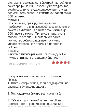
стоимость, возможность быстрой настройки, в
пакет профи за 2000 рублей уже входит Sms,
емейл-рассылка, видео-конференция, склад,
возможность работы с клиентской базой до 50
000 человек.
Минусы:
Со временем, правда, столкнулись с
проблемой, что для массовой рассылки этого
пакета не хватало - в пакете ограничения до
500 писем в месяц. Пришлось привлекать
сторонние сервисы. В остальном пакет
полностью себя оправдывает - отлично
управляет воронкой продаж в привязке к
сайтам.
В целом:
Как комплексное решение - рекомендую. Но
нужно учитывать специфику бизнеса.
Саша Семенов
,
25.08.2018
Все для автоматизации, просто и удобно!
Плюсы
1. Легко интегрируется, если предварительно
расписать бизнес-процессы.
2. Тех.поддержка быстро реагирует на баги.
3. Работа с программой в режиме offline.
Создаю проект, разбиваю на задачи. Как
только доступ в интернет восстанавливается