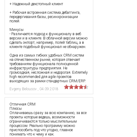
+ Надежный декстопный клиент
+ Рабочая встроенная система дебаггинга,
передергивания базы, ресинхронизации
полей.
Минусы
- Различается подход к функционалу в веб
версии и в клиенте. В облачной версии можно
сделать экпорт, например, полей таблиц, а в
клиенте подобный функционал не обнаружен.
Одна из самых гибких удобных CRM систем
на отечественном рынке, которая отвечает
требованиям функционала полноценной
инфраструктуры предприятия. Не
громоздкая, несложная и недорогая. Extremely
high recommended для agile проектов
выходящих за рамки стандартных CRM/ERP.
Evgeny Belousov
,
04.09.2018
Отличная CRM
Плюсы
Оплачиваешь сразу за всю компанию, за все
проекты которые ведешь, возможности
ограничиваются только мыслительным
процессом. Реально программу можно
приспособить под что угодно, главное
понимать что к чему и как.