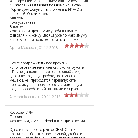
конференции. 3. Управляем сайтом компании.
4. Обеспечиваем взаимосвязь с клиентами. 5.
Формируем документы и отчеты в ИФНС и
фонды. 6. Оплачиваем счета.
Минусы:
пока устраивает
В целом:
Установили программу у себя в начале
февраля и к концу месяца уже по максимуму
использовали возможности платформы.
Артем Макаров
,
01.12.2018
После продолжительного времени
использования начинает сильно нагружать
ЦП; иногда появляются окна с ошибками, в
целом не вредящие работе, но немного
мешающие - приходится перезапускать
программу; нет возможности фильтрации
входящих сообщений на стадии их приёма
Алексей Косыгин
,
29.11.2018
Хорошая CRM
Плюсы
web-версия, CMS, android и iOS приложения
Одна из лучших на рынке CRM. Очень
нравится работать с программой, удобно и