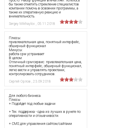
просто. Набор функций впечатляет. Хотелось
бы также отметить стремление специалистов
компании помочь в освоении программы, а
также их оперативную реакцию и
внимательность.
Sergey Mikhaylov
,
05.11.2018
Плюсы:
привлекательная цена, понятный интерфейс,
обширный функционал
Минусы:
работа срм устраивает
В целом:
Отличный срм-сервис: привлекательная цена,
понятный интерфейс, обширный функционал,
легко вести и управлять проектами,
контролировать сотрудников.
Сергей Орлов
,
23.09.2018
Для любого бизнеса.
Плюсы
+ Подойдет под любые задачи
+ Тех. поддержка - одна из лучших в рунете по
оперативности и отзывчивости.
+ CMS для управления сайтом/сайтами