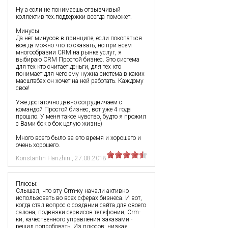
Ну а если не понимаешь отзывчивый
коллектив тех.поддержки всегда поможет.
Минусы
Да нет минусов в принципе, если покопаться
всегда можно что то сказать, но при всем
многообразии CRM на рынке услуг, я
выбираю CRM Простой бизнес. Это система
для тех кто считает деньги, для тех кто
понимает для чего ему нужна система в каких
масштабах он хочет на ней работать. Каждому
свое!
Уже достаточно давно сотрудничаем с
командой Простой бизнес, вот уже 4 года
прошло. У меня такое чувство, будто я прожил
с Вами бок о бок целую жизнь)
Много всего было за это время и хорошего и
очень хорошего.
Konstantin Hanzhin
,
27.08.2018
Плюсы:
Слышал, что эту Crm-ку начали активно
использовать во всех сферах бизнеса. И вот,
когда стал вопрос о создании сайта для своего
салона, подвязки сервисов телефонии, Сrm-
ки, качественного управления заказами -
решил попробовать. Из плюсов: низкая