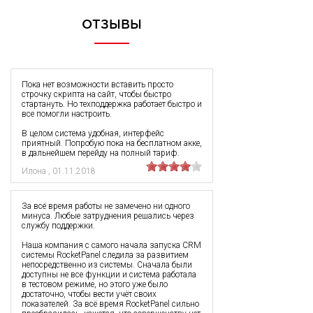
ОТЗЫВЫ
Пока нет возможности вставить просто
строчку скрипта на сайт, чтобы быстро
стартануть. Но техподдержка работает быстро и
все помогли настроить.
В целом система удобная, интерфейс
приятный. Попробую пока на бесплатном акке,
в дальнейшем перейду на полный тариф.
Илона
,
01.11.2018
За всё время работы не замечено ни одного
минуса. Любые затруднения решались через
службу поддержки.
Наша компания с самого начала запуска CRM
системы RocketPanel следила за развитием
непосредственно из системы. Сначала были
доступны не все функции и система работала
в тестовом режиме, но этого уже было
достаточно, чтобы вести учёт своих
показателей. За всё время RocketPanel сильно