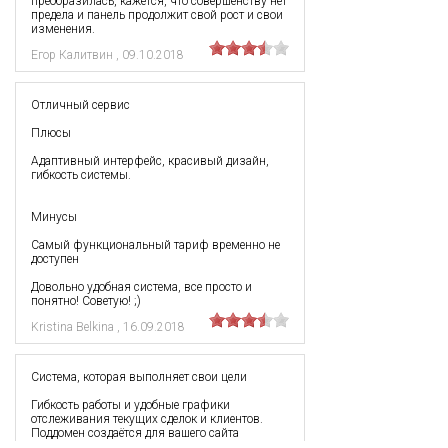
преобразилась, кажется, что совершенству нет
предела и панель продолжит свой рост и свои
изменения.
Егор Калитвин
,
09.10.2018
Отличный сервис
Плюсы
Адаптивный интерфейс, красивый дизайн,
гибкость системы.
Минусы
Самый функциональный тариф временно не
доступен
Довольно удобная система, все просто и
понятно! Советую! ;)
Kristina Belkina
,
16.09.2018
Система, которая выполняет свои цели
Гибкость работы и удобные графики
отслеживания текущих сделок и клиентов.
Поддомен создаётся для вашего сайта
индивидуально. Моментальное управление