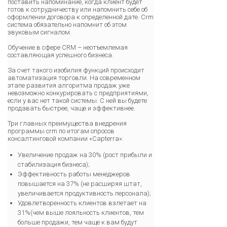
поставить напоминание, когда клиент будет
готов к сотрудничеству или напомнить себе об
оформлении договора к определенной дате. Crm
система обязательно напомнит об этом
звуковым сигналом.
Обучение в сфере CRM – неотъемлемая
составляющая успешного бизнеса.
За счет такого изобилия функций происходит
автоматизация торговли. На современном
этапе развития алгоритма продаж уже
невозможно конкурировать с предприятиями,
если у вас нет такой системы. С ней вы будете
продавать быстрее, чаще и эффективнее.
Три главных преимущества внедрения
программы crm по итогам опросов
консалтинговой компании «Capterra»:
Увеличение продаж на 30% (рост прибыли и
стабилизация бизнеса);
Эффективность работы менеджеров
повышается на 37% (не расширяя штат,
увеличивается продуктивность персонала);
Удовлетворенность клиентов взлетает на
31%(чем выше лояльность клиентов, тем
больше продажи, тем чаще к вам будут