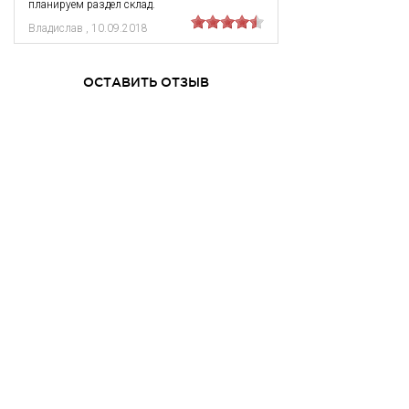
планируем раздел склад.
Владислав
,
10.09.2018
ОСТАВИТЬ ОТЗЫВ
Имя
E-mail
Текст комментария
Оцените продукт