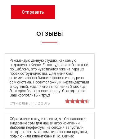
Отправить
ОТЗЫВЫ
Рекомендую данную студию, как самую
надежную в Киеве. Ее сотрудники работают не
по шаблону, это чувствуется уже на первых
порах сотрудничества. Для меня был
оптимизирован бизнес-процесс и внедрена
срм система. Проект сложный, нестандартный
и крупный, ждал я его выполнение 3 месяца.
Этот срок был оговорен сразу. благодарю за
Ваш кропотливый труд!
Станислав
,
11.12.2018
Обратились в студию летом, чтобы заказать
внедрение срм для нашей агро компании.
Выбрали перфектум, на сегодня запустили
раздел клиенты, автоматизировали продажи,
подключили клиент-банк и 1с. Сейчас