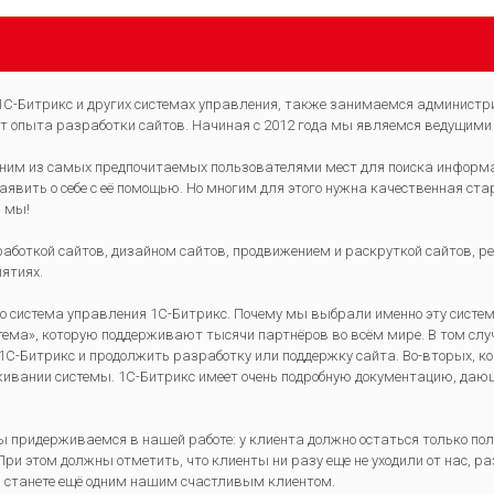
С-Битрикс и других системах управления, также занимаемся администри
т опыта разработки сайтов. Начиная с 2012 года мы являемся ведущими
дним из самых предпочитаемых пользователями мест для поиска информаци
явить о себе с её помощью. Но многим для этого нужна качественная ст
ь мы!
боткой сайтов, дизайном сайтов, продвижением и раскруткой сайтов, ре
иятиях.
то система управления 1C-Битрикс. Почему мы выбрали именно эту систе
ема», которую поддерживают тысячи партнёров во всём мире. В том случа
 1C-Битрикс и продолжить разработку или поддержку сайта. Во-вторых, 
ивании системы. 1С-Битрикс имеет очень подробную документацию, дающ
 придерживаемся в нашей работе: у клиента должно остаться только поло
ри этом должны отметить, что клиенты ни разу еще не уходили от нас, 
вы станете ещё одним нашим счастливым клиентом.