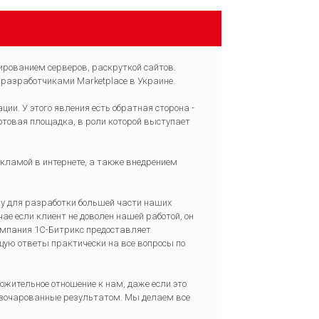
рованием серверов, раскруткой сайтов.
 разработчиками Marketplace в Украине.
и. У этого явления есть обратная сторона -
артовая площадка, в роли которой выступает
кламой в интернете, а также внедрением
му для разработки большей части наших
е если клиент не доволен нашей работой, он
компания 1С-Битрикс предоставляет
ую ответы практически на все вопросы по
жительное отношение к нам, даже если это
разочарованные результатом. Мы делаем все