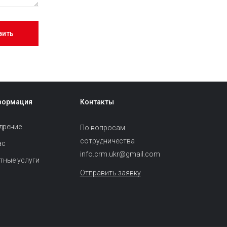
формация
Контакты
дрение
По вопросам
сотрудничества
ас
info.crm.ukr@gmail.com
тные услуги
Отправить заявку