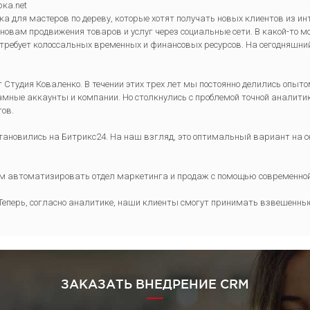
рка.net
 для мастеров по дереву, которые хотят получать новых клиентов из ин
новам продвижения товаров и услуг через социальные сети. В какой-то м
 требует колоссальных временных и финансовых ресурсов. На сегодняшни
нг Студия Коваленко. В течении этих трех лет мы постоянно делились оп
ные аккаунты и компании. Но столкнулись с проблемой точной аналитики 
тов.
тановились на Битрикс24. На наш взгляд, это оптимальный вариант на с
ям автоматизировать отдел маркетинга и продаж с помощью современно
Теперь, согласно аналитике, наши клиенты смогут принимать взвешенные
ЗАКАЗАТЬ ВНЕДРЕНИЕ CRM