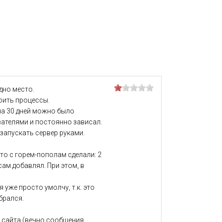
одно место.
оить процессы.
 на 30 дней можно было
вателями и постоянно зависал.
езапускать сервер руками.
то с горем-пополам сделали: 2
сам добавлял. При этом, в
уже просто умолчу, т.к. это
брался.
с сайта (вечно сообщения