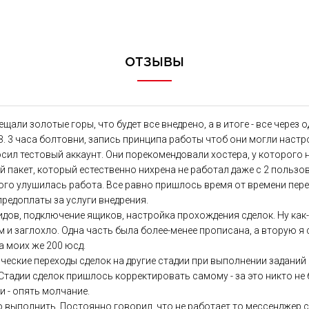
ОТЗЫВЫ
щали золотые горы, что будет все внедрено, а в итоге - все через 
З. 3 часа болтовни, запись принципа работы чтоб они могли настр
росил тестовый аккаунт. Они порекомендовали хостера, у которого
 пакет, который естественно нихрена не работал даже с 2 пользо
много улушилась работа. Все равно пришлось время от времени пер
предоплаты за услуги внедрения.
дов, подключение ящиков, настройка прохождения сделок. Ну как-
м и заглохло. Одна часть была более-менее прописана, а вторую я 
а моих же 200 юсд.
ские переходы сделок на другие стадии при выполнении заданий я 
. Стадии сделок пришлось корректировать самому - за это никто не 
и - опять молчание.
о выполнить. Постоянно говорил, что не работает то мессенджер 