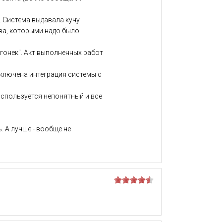
. Система выдавала кучу
тва, которыми надо было
огонек". Акт выполненных работ
одключена интеграция системы с
используется непонятный и все
. А лучше - вообще не