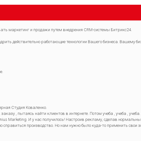
ть маркетинг и продажи путем внедрения CRM-системы Битрикс24.
едрить действительно работающие технологии Вашего бизнеса. Вашему б
е.
лярная Студия Коваленко.
аказу , пытаясь найти клиентов в интернете. Потом учеба , учеба , учеб
us Marketing. И у нас получилось! Настроив рекламу, сделав нормальный 
ло справиться производство. Но нам нужно было куда-то применить свои 