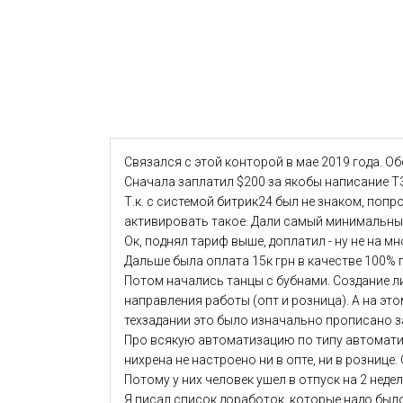
Связался с этой конторой в мае 2019 года. Обе
Сначала заплатил $200 за якобы написание Т
Т.к. с системой битрик24 был не знаком, поп
активировать такое. Дали самый минимальный
Ок, поднял тариф выше, доплатил - ну не на 
Дальше была оплата 15к грн в качестве 100% 
Потом начались танцы с бубнами. Создание ли
направления работы (опт и розница). А на это
техзадании это было изначально прописано з
Про всякую автоматизацию по типу автоматиче
нихрена не настроено ни в опте, ни в рознице
Потому у них человек ушел в отпуск на 2 недел
Я писал список доработок, которые надо был