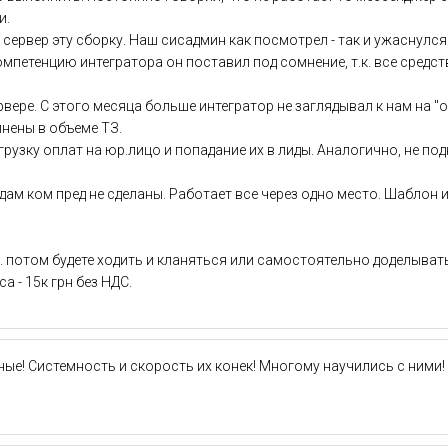
и.
ервер эту сборку. Наш сисадмин как посмотрел - так и ужаснулся
омпетенцию интегратора он поставил под сомнение, т.к. все средс
рвере. С этого месяца больше интегратор не заглядывал к нам на "
лнены в объеме ТЗ.
грузку оплат на юр.лицо и попадание их в лиды. Аналогично, не п
ам ком пред не сделаны. Работает все через одно место. Шаблон 
. потом будете ходить и кланяться или самостоятельно доделывать
 - 15к грн без НДС.
ые! Системность и скорость их конек! Многому научились с ними!