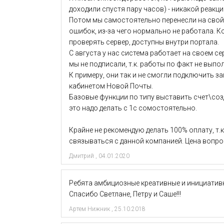
доходили спустя пару часов) - никакой реакци
Потом мы самостоятельно перенесли на свой с
ошибок, из-за чего нормально не работала. К
проверять сервер, доступны внутри портала.
С августа у нас система работает на своем се
мы не подписали, т.к. работы по факт не выпо
К примеру, они так и не смогли подключить за
кабинетом Новой Почты.
Базовые функции по типу выставить счет\созд
это надо делать с 1с сомостоятельно.
Крайне не рекомендую делать 100% оплату, т.к
связываться с данной компанией. Цена вопроса
Дмитрий
,
04.01.2020
Ребята амбициозные креативные и инициативн
Спасибо Светлане, Петру и Саше!!!
Артем Нижник
,
25.10.2018