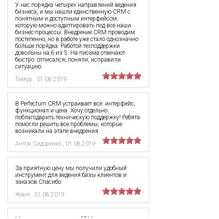
У нас порядка четырех направлений ведения
бизнеса, и мы нашли единственную CRM с
понятным и доступным интерфейсом,
которую можно адаптировать под все наши
бизнес-процессы. Внедрение CRM проводим
постепенно, но в работе уже стало однозначно
больше порядка. Работой техподдержки
довольны на 6 из 5. На письма отвечают
быстро: отписался, поняли, исправили
ситуацию.
Тимур
,
01.08.2019
В Perfectum CRM устраивает всё: интерфейс,
функционал и цена. Хочу отдельно
поблагодарить техническую поддержку! Ребята
помогли решить все проблемы, которые
возникали на этапе внедрения.
Антон Сидоренко
,
01.08.2019
За приятную цену мы получили удобный
инструмент для ведения базы клиентов и
заказов.Спасибо
Женя
,
01.08.2019