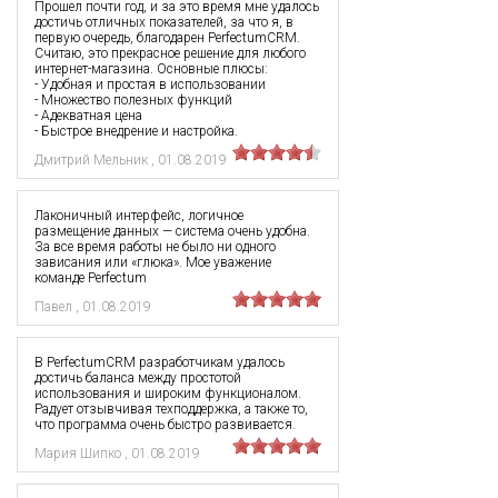
Прошел почти год, и за это время мне удалось
достичь отличных показателей, за что я, в
первую очередь, благодарен PerfectumCRM.
Считаю, это прекрасное решение для любого
интернет-магазина. Основные плюсы:
- Удобная и простая в использовании
- Множество полезных функций
- Адекватная цена
- Быстрое внедрение и настройка.
Дмитрий Мельник
,
01.08.2019
Лаконичный интерфейс, логичное
размещение данных — система очень удобна.
За все время работы не было ни одного
зависания или «глюка». Мое уважение
команде Perfectum
Павел
,
01.08.2019
В PerfectumCRM разработчикам удалось
достичь баланса между простотой
использования и широким функционалом.
Радует отзывчивая техподдержка, а также то,
что программа очень быстро развивается.
Мария Шипко
,
01.08.2019